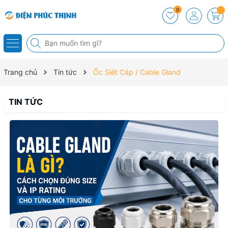
0
Trang chủ
Tin tức
Ốc Siết Cáp / Cable Gland
TIN TỨC