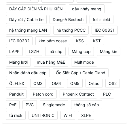
DÂY CÁP ĐIỆN VÀ PHỤ KIỆN
dây nhảy mạng
Dây rút / Cable tie
Dong-A Bestech
foil shield
hệ thống mạng LAN
hệ thống PCCC
IEC 60331
IEC 60332
kìm bấm cosse
KSS
KST
LAPP
LSZH
mã cáp
Máng cáp
Máng kín
Máng lưới
mua hàng M&E
Multimode
Nhãn đánh dấu cáp
Ốc Siết Cáp / Cable Gland
ÖLFLEX
OM3
OM4
OM5
Ortac
OS2
Panduit
Patch cord
Phoenix Contact
PLC
PoE
PVC
Singlemode
thông số cáp
tủ rack
UNITRONIC
WIFI
XLPE