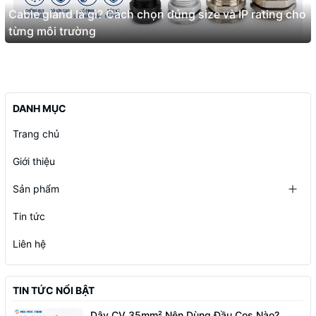
Cable gland là gì? Cách chọn đúng size và IP rating cho
từng môi trường
DANH MỤC
Trang chủ
Giới thiệu
Sản phẩm
Tin tức
Liên hệ
TIN TỨC NỔI BẬT
Dây CV 35mm² Nên Dùng Đầu Cos Nào?