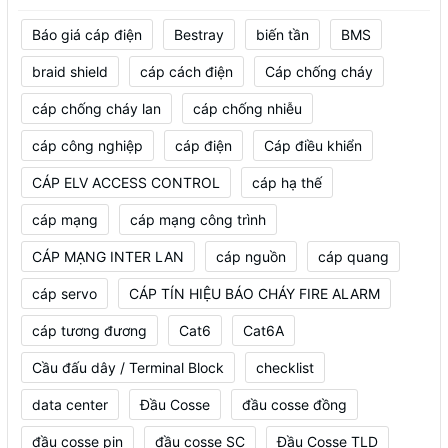
Báo giá cáp điện
Bestray
biến tần
BMS
braid shield
cáp cách điện
Cáp chống cháy
cáp chống cháy lan
cáp chống nhiễu
cáp công nghiệp
cáp điện
Cáp điều khiển
CÁP ELV ACCESS CONTROL
cáp hạ thế
cáp mạng
cáp mạng công trình
CÁP MẠNG INTER LAN
cáp nguồn
cáp quang
cáp servo
CÁP TÍN HIỆU BÁO CHÁY FIRE ALARM
cáp tương đương
Cat6
Cat6A
Cầu đấu dây / Terminal Block
checklist
data center
Đầu Cosse
đầu cosse đồng
đầu cosse pin
đầu cosse SC
Đầu Cosse TLD