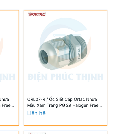
 Nhựa
ORL07-R / Ốc Siết Cáp Ortac Nhựa
 Free
Màu Xám Trắng PG 29 Halogen Free
Đạt Chuẩn VDE / EU
Liên hệ