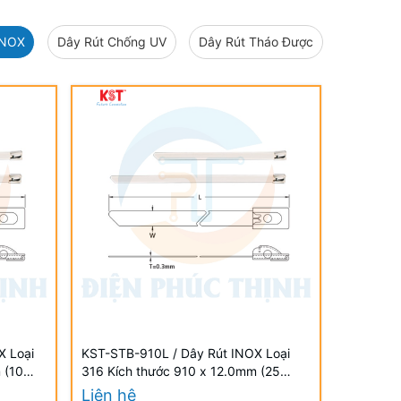
INOX
Dây Rút Chống UV
Dây Rút Tháo Được
X Loại
KST-STB-910L / Dây Rút INOX Loại
 (10
316 Kích thước 910 x 12.0mm (25
TIES
Cái/Bịch) - STAINLESS STEEL TIES
Liên hệ