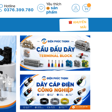
Yêu thích
Hotline
sản
0
0376.399.780
phẩm
KHUYẾN
MÃI