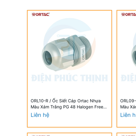
ORL10-R / Ốc Siết Cáp Ortac Nhựa
ORL09-R
Màu Xám Trắng PG 48 Halogen Free
Màu Xá
Đạt Chuẩn VDE / EU
Đạt Chu
Liên hệ
Liên 