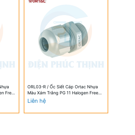
 Nhựa
ORL03-R / Ốc Siết Cáp Ortac Nhựa
en Free
Màu Xám Trắng PG 11 Halogen Free
Đạt Chuẩn VDE / EU
Liên hệ