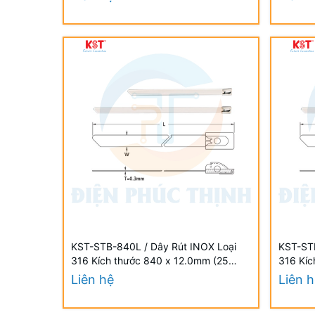
KST-STB-840L / Dây Rút INOX Loại
KST-STB
316 Kích thước 840 x 12.0mm (25
316 Kíc
Cái/Bịch) - STAINLESS STEEL TIES
Cái/Bịc
Liên hệ
Liên 