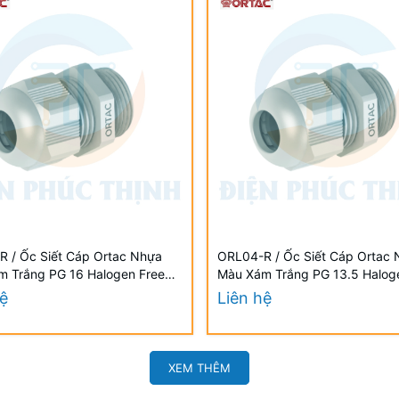
 / Ốc Siết Cáp Ortac Nhựa
ORL04-R / Ốc Siết Cáp Ortac
m Trắng PG 16 Halogen Free
Màu Xám Trắng PG 13.5 Halog
ẩn VDE / EU
Đạt Chuẩn VDE / EU
hệ
Liên hệ
XEM THÊM