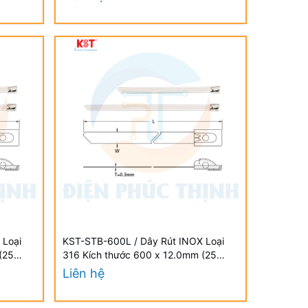
 Loại
KST-STB-600L / Dây Rút INOX Loại
(25
316 Kích thước 600 x 12.0mm (25
TIES
Cái/Bịch) - STAINLESS STEEL TIES
Liên hệ