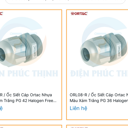
 / Ốc Siết Cáp Ortac Nhựa
ORL08-R / Ốc Siết Cáp Ortac
m Trắng PG 42 Halogen Free
Màu Xám Trắng PG 36 Halogen
ẩn VDE / EU
Đạt Chuẩn VDE / EU
hệ
Liên hệ