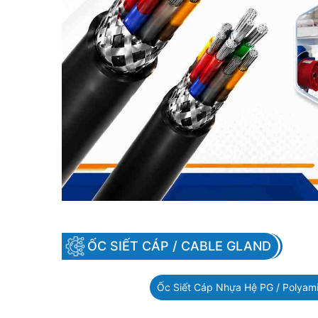
ỐC SIẾT CÁP / CABLE GLAND
Ốc Siết Cáp Nhựa Hệ PG / Polyami