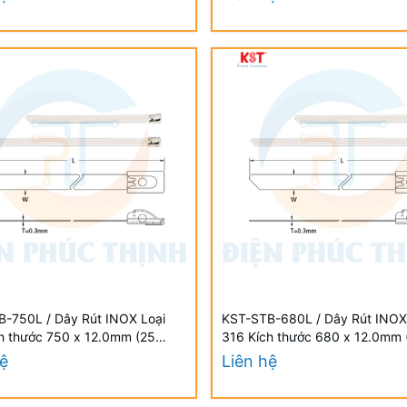
-750L / Dây Rút INOX Loại
KST-STB-680L / Dây Rút INOX
h thước 750 x 12.0mm (25
316 Kích thước 680 x 12.0mm 
h) - STAINLESS STEEL TIES
Cái/Bịch) - STAINLESS STEEL 
hệ
Liên hệ