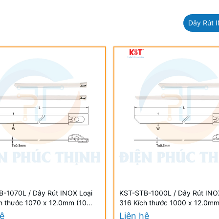
Dây Rút 
-1070L / Dây Rút INOX Loại
KST-STB-1000L / Dây Rút INO
h thước 1070 x 12.0mm (10
316 Kích thước 1000 x 12.0mm
h) - STAINLESS STEEL TIES
Cái/Bịch) - STAINLESS STEEL 
hệ
Liên hệ