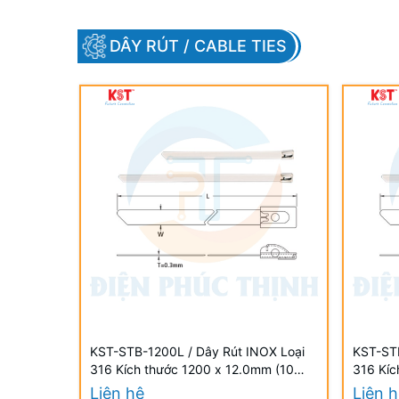
DÂY RÚT / CABLE TIES
KST-STB-1200L / Dây Rút INOX Loại
KST-STB
316 Kích thước 1200 x 12.0mm (10
316 Kíc
Cái/Bịch) - STAINLESS STEEL TIES
Cái/Bịc
Liên hệ
Liên 