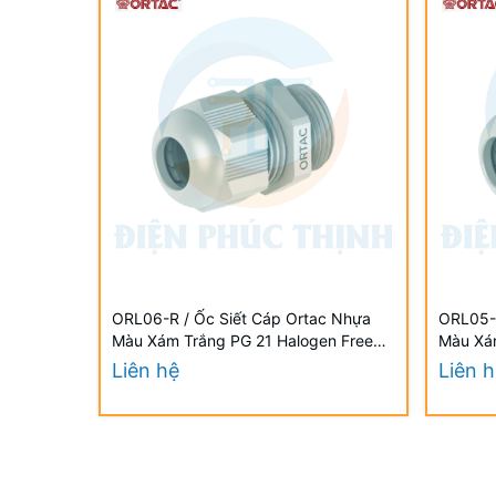
ORL06-R / Ốc Siết Cáp Ortac Nhựa
ORL05-R
Màu Xám Trắng PG 21 Halogen Free
Màu Xá
Đạt Chuẩn VDE / EU
Đạt Chu
Liên hệ
Liên 