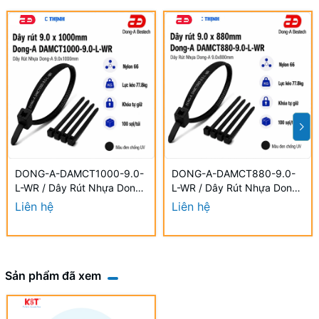
DONG-A-DAMCT1000-9.0-
DONG-A-DAMCT880-9.0-
L-WR / Dây Rút Nhựa Dong-
L-WR / Dây Rút Nhựa Dong-
A 9.0×1000mm Chống UV
A 9.0×880mm Chống UV
Liên hệ
Liên hệ
Sản phẩm đã xem