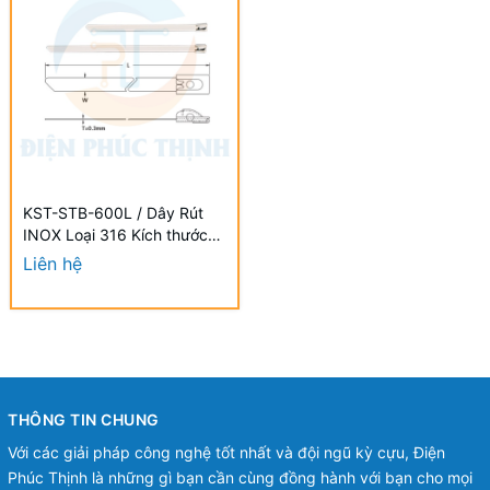
KST-STB-600L / Dây Rút
INOX Loại 316 Kích thước
600 x 12.0mm (25 Cái/Bịch)
Liên hệ
- STAINLESS STEEL TIES
THÔNG TIN CHUNG
Với các giải pháp công nghệ tốt nhất và đội ngũ kỳ cựu, Điện
Phúc Thịnh là những gì bạn cần cùng đồng hành với bạn cho mọi