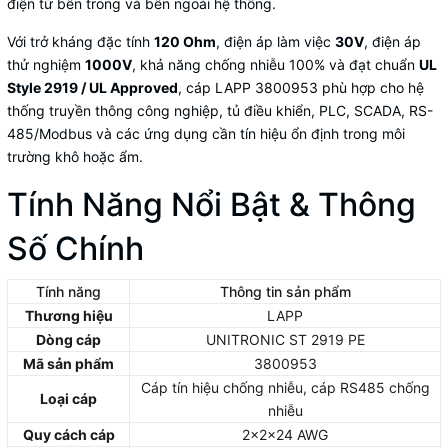
điện từ bên trong và bên ngoài hệ thống.
Với trở kháng đặc tính
120 Ohm
, điện áp làm việc
30V
, điện áp
thử nghiệm
1000V
, khả năng chống nhiễu 100% và đạt chuẩn
UL
Style 2919 / UL Approved
, cáp LAPP 3800953 phù hợp cho hệ
thống truyền thông công nghiệp, tủ điều khiển, PLC, SCADA, RS-
485/Modbus và các ứng dụng cần tín hiệu ổn định trong môi
trường khô hoặc ẩm.
Tính Năng Nổi Bật & Thông
Số Chính
Tính năng
Thông tin sản phẩm
Thương hiệu
LAPP
Dòng cáp
UNITRONIC ST 2919 PE
Mã sản phẩm
3800953
Cáp tín hiệu chống nhiễu, cáp RS485 chống
Loại cáp
nhiễu
Quy cách cáp
2x2x24 AWG