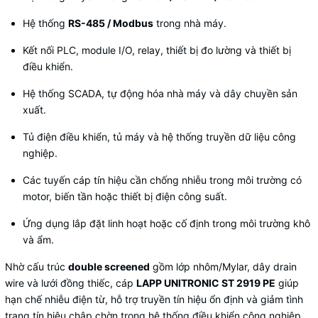
Hệ thống
RS-485 / Modbus
trong nhà máy.
Kết nối PLC, module I/O, relay, thiết bị đo lường và thiết bị
điều khiển.
Hệ thống SCADA, tự động hóa nhà máy và dây chuyền sản
xuất.
Tủ điện điều khiển, tủ máy và hệ thống truyền dữ liệu công
nghiệp.
Các tuyến cáp tín hiệu cần chống nhiễu trong môi trường có
motor, biến tần hoặc thiết bị điện công suất.
Ứng dụng lắp đặt linh hoạt hoặc cố định trong môi trường khô
và ẩm.
Nhờ cấu trúc
double screened
gồm lớp nhôm/Mylar, dây drain
wire và lưới đồng thiếc, cáp
LAPP UNITRONIC ST 2919 PE
giúp
hạn chế nhiễu điện từ, hỗ trợ truyền tín hiệu ổn định và giảm tình
trạng tín hiệu chập chờn trong hệ thống điều khiển công nghiệp.