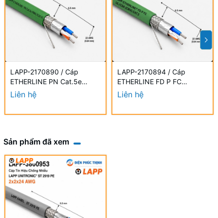
LAPP-2170890 / Cáp
LAPP-2170894 / Cáp
ETHERLINE PN Cat.5e
ETHERLINE FD P FC
FRNC FLEX FC 2x2x22 AWG
UL/CSA CAT.5 2x2x22 AWG
Liên hệ
Liên hệ
Sản phẩm đã xem