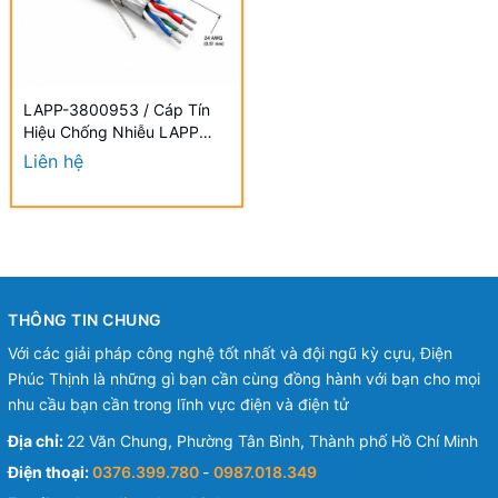
LAPP-3800953 / Cáp Tín
Hiệu Chống Nhiễu LAPP
UNITRONIC ST 2919 PE
Liên hệ
2x2x24 AWG
THÔNG TIN CHUNG
Với các giải pháp công nghệ tốt nhất và đội ngũ kỳ cựu, Điện
Phúc Thịnh là những gì bạn cần cùng đồng hành với bạn cho mọi
nhu cầu bạn cần trong lĩnh vực điện và điện tử
Địa chỉ:
22 Văn Chung, Phường Tân Bình, Thành phố Hồ Chí Minh
Điện thoại:
0376.399.780
-
0987.018.349