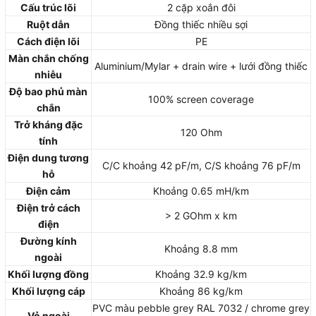
Cấu trúc lõi
2 cặp xoắn đôi
Ruột dẫn
Đồng thiếc nhiều sợi
Cách điện lõi
PE
Màn chắn chống
Aluminium/Mylar + drain wire + lưới đồng thiếc
nhiễu
Độ bao phủ màn
100% screen coverage
chắn
Trở kháng đặc
120 Ohm
tính
Điện dung tương
C/C khoảng 42 pF/m, C/S khoảng 76 pF/m
hỗ
Điện cảm
Khoảng 0.65 mH/km
Điện trở cách
> 2 GOhm x km
điện
Đường kính
Khoảng 8.8 mm
ngoài
Khối lượng đồng
Khoảng 32.9 kg/km
Khối lượng cáp
Khoảng 86 kg/km
PVC màu pebble grey RAL 7032 / chrome grey
Vỏ ngoài