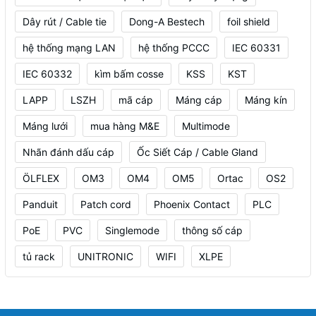
Dây rút / Cable tie
Dong-A Bestech
foil shield
hệ thống mạng LAN
hệ thống PCCC
IEC 60331
IEC 60332
kìm bấm cosse
KSS
KST
LAPP
LSZH
mã cáp
Máng cáp
Máng kín
Máng lưới
mua hàng M&E
Multimode
Nhãn đánh dấu cáp
Ốc Siết Cáp / Cable Gland
ÖLFLEX
OM3
OM4
OM5
Ortac
OS2
Panduit
Patch cord
Phoenix Contact
PLC
PoE
PVC
Singlemode
thông số cáp
tủ rack
UNITRONIC
WIFI
XLPE