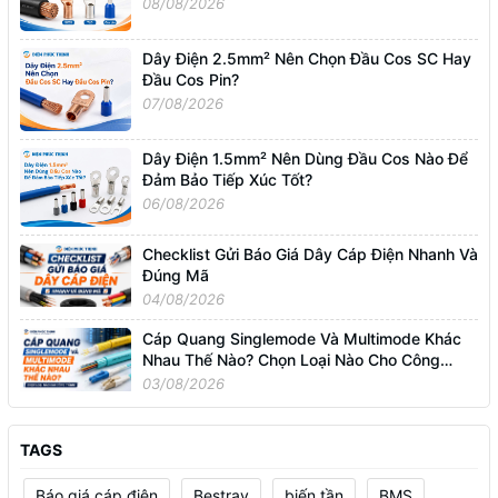
08/08/2026
Dây Điện 2.5mm² Nên Chọn Đầu Cos SC Hay
Đầu Cos Pin?
07/08/2026
Dây Điện 1.5mm² Nên Dùng Đầu Cos Nào Để
Đảm Bảo Tiếp Xúc Tốt?
06/08/2026
Checklist Gửi Báo Giá Dây Cáp Điện Nhanh Và
Đúng Mã
04/08/2026
Cáp Quang Singlemode Và Multimode Khác
Nhau Thế Nào? Chọn Loại Nào Cho Công
Trình?
03/08/2026
TAGS
Báo giá cáp điện
Bestray
biến tần
BMS