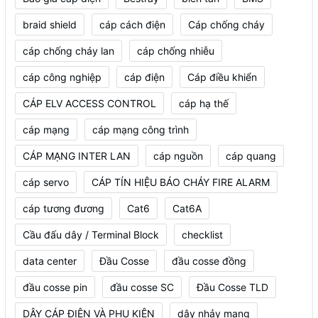
braid shield
cáp cách điện
Cáp chống cháy
cáp chống cháy lan
cáp chống nhiễu
cáp công nghiệp
cáp điện
Cáp điều khiển
CÁP ELV ACCESS CONTROL
cáp hạ thế
cáp mạng
cáp mạng công trình
CÁP MẠNG INTER LAN
cáp nguồn
cáp quang
cáp servo
CÁP TÍN HIỆU BÁO CHÁY FIRE ALARM
cáp tương đương
Cat6
Cat6A
Cầu đấu dây / Terminal Block
checklist
data center
Đầu Cosse
đầu cosse đồng
đầu cosse pin
đầu cosse SC
Đầu Cosse TLD
DÂY CÁP ĐIỆN VÀ PHỤ KIỆN
dây nhảy mạng