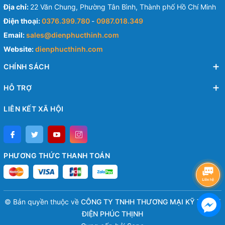
Địa chỉ:
22 Văn Chung, Phường Tân Bình, Thành phố Hồ Chí Minh
Điện thoại:
0376.399.780
-
0987.018.349
Email:
sales@dienphucthinh.com
Website:
dienphucthinh.com
CHÍNH SÁCH
HỖ TRỢ
LIÊN KẾT XÃ HỘI
PHƯƠNG THỨC THANH TOÁN
© Bản quyền thuộc về
CÔNG TY TNHH THƯƠNG MẠI KỸ THUẬT
ĐIỆN PHÚC THỊNH