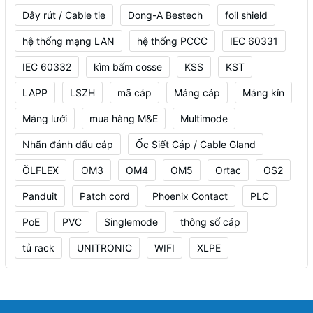
Dây rút / Cable tie
Dong-A Bestech
foil shield
hệ thống mạng LAN
hệ thống PCCC
IEC 60331
IEC 60332
kìm bấm cosse
KSS
KST
LAPP
LSZH
mã cáp
Máng cáp
Máng kín
Máng lưới
mua hàng M&E
Multimode
Nhãn đánh dấu cáp
Ốc Siết Cáp / Cable Gland
ÖLFLEX
OM3
OM4
OM5
Ortac
OS2
Panduit
Patch cord
Phoenix Contact
PLC
PoE
PVC
Singlemode
thông số cáp
tủ rack
UNITRONIC
WIFI
XLPE