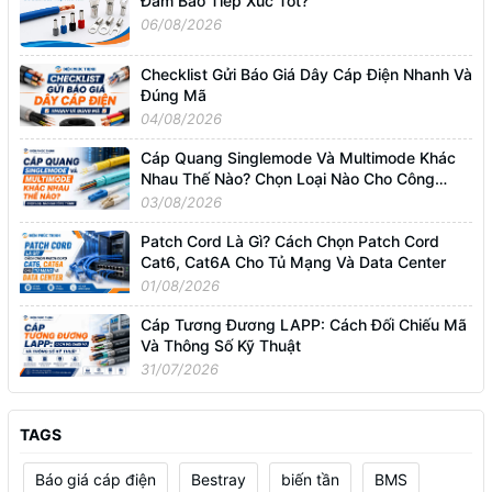
Đảm Bảo Tiếp Xúc Tốt?
06/08/2026
Checklist Gửi Báo Giá Dây Cáp Điện Nhanh Và
Đúng Mã
04/08/2026
Cáp Quang Singlemode Và Multimode Khác
Nhau Thế Nào? Chọn Loại Nào Cho Công
Trình?
03/08/2026
Patch Cord Là Gì? Cách Chọn Patch Cord
Cat6, Cat6A Cho Tủ Mạng Và Data Center
01/08/2026
Cáp Tương Đương LAPP: Cách Đối Chiếu Mã
Và Thông Số Kỹ Thuật
31/07/2026
TAGS
Báo giá cáp điện
Bestray
biến tần
BMS