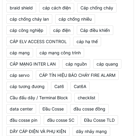
braid shield
cáp cách điện
Cáp chống cháy
cáp chống cháy lan
cáp chống nhiễu
cáp công nghiệp
cáp điện
Cáp điều khiển
CÁP ELV ACCESS CONTROL
cáp hạ thế
cáp mạng
cáp mạng công trình
CÁP MẠNG INTER LAN
cáp nguồn
cáp quang
cáp servo
CÁP TÍN HIỆU BÁO CHÁY FIRE ALARM
cáp tương đương
Cat6
Cat6A
Cầu đấu dây / Terminal Block
checklist
data center
Đầu Cosse
đầu cosse đồng
đầu cosse pin
đầu cosse SC
Đầu Cosse TLD
DÂY CÁP ĐIỆN VÀ PHỤ KIỆN
dây nhảy mạng