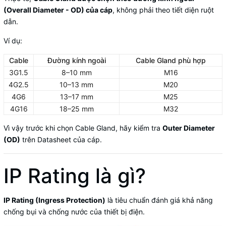
(Overall Diameter - OD) của cáp
, không phải theo tiết diện ruột
dẫn.
Ví dụ:
Cable
Đường kính ngoài
Cable Gland phù hợp
3G1.5
8–10 mm
M16
4G2.5
10–13 mm
M20
4G6
13–17 mm
M25
4G16
18–25 mm
M32
Vì vậy trước khi chọn Cable Gland, hãy kiểm tra
Outer Diameter
(OD)
trên Datasheet của cáp.
IP Rating là gì?
IP Rating (Ingress Protection)
là tiêu chuẩn đánh giá khả năng
chống bụi và chống nước của thiết bị điện.