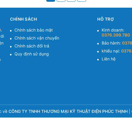
CHÍNH SÁCH
HỖ TRỢ
,
Chính sách bảo mật
Kinh doanh:
0376.399.780
ới
Chính sách vận chuyển
ện
Bảo hành:
0376
Chính sách đổi trả
khiếu nại:
0376
Quy định sử dụng
Liên hệ
ồ
c về
CÔNG TY TNHH THƯƠNG MẠI KỸ THUẬT ĐIỆN PHÚC THỊNH
|