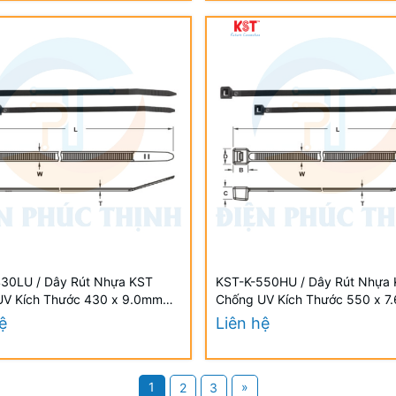
30LU / Dây Rút Nhựa KST
KST-K-550HU / Dây Rút Nhựa
UV Kích Thước 430 x 9.0mm
Chống UV Kích Thước 550 x 7
i/Bịch) - Weather Resistant UV
(100 Cái/Bịch) - Weather Resis
ệ
Liên hệ
1
»
2
3