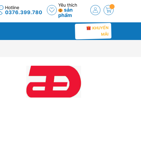
Yêu thích
Hotline
sản
0
0376.399.780
phẩm
KHUYẾN
MÃI