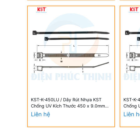
KST-K-450LU / Dây Rút Nhựa KST
KST-K-4
Chống UV Kích Thước 450 x 9.0mm
Chống 
(100 Cái/Bịch) - Weather Resistant UV
(100 Cá
Liên hệ
Liên h