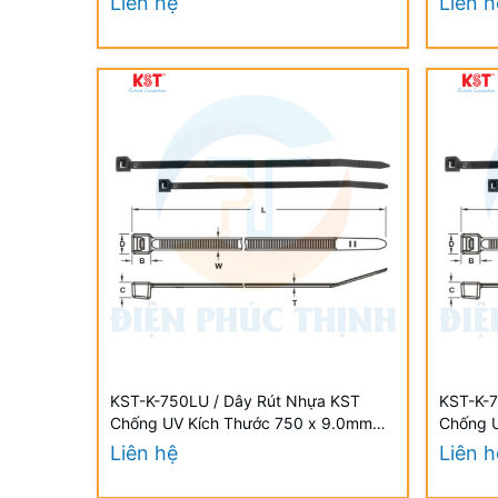
Liên hệ
Liên h
KST-K-750LU / Dây Rút Nhựa KST
KST-K-7
Chống UV Kích Thước 750 x 9.0mm
Chống 
(100 Cái/Bịch) - Weather Resistant UV
(100 Cá
Liên hệ
Liên h