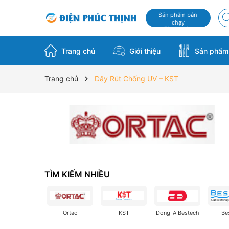
Sản phẩm bán
chạy
Flash sale
Trang chủ
Giới thiệu
Sản phẩ
Trang chủ
Dây Rút Chống UV – KST
TÌM KIẾM NHIỀU
Ortac
KST
Dong-A Bestech
Be