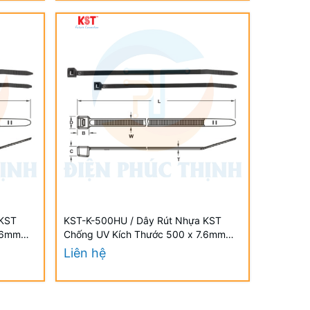
 KST
KST-K-500HU / Dây Rút Nhựa KST
.6mm
Chống UV Kích Thước 500 x 7.6mm
tant UV
(100 Cái/Bịch) - Weather Resistant UV
Liên hệ