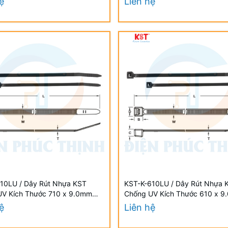
ệ
Liên hệ
10LU / Dây Rút Nhựa KST
KST-K-610LU / Dây Rút Nhựa 
UV Kích Thước 710 x 9.0mm
Chống UV Kích Thước 610 x 
i/Bịch) - Weather Resistant UV
(100 Cái/Bịch) - Weather Resis
ệ
Liên hệ