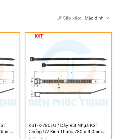
Sắp xếp:
Mặc định
KST
KST-K-780LU / Dây Rút Nhựa KST
9.0mm
Chống UV Kích Thước 780 x 9.0mm
tant UV
(100 Cái/Bịch) - Weather Resistant UV