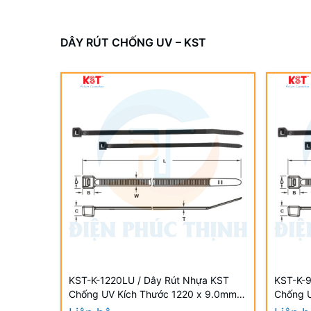
DÂY RÚT CHỐNG UV – KST
KST-K-1220LU / Dây Rút Nhựa KST
KST-K-9
Chống UV Kích Thước 1220 x 9.0mm
Chống 
(100 Cái/Bịch) - Weather Resistant UV
(100 Cá