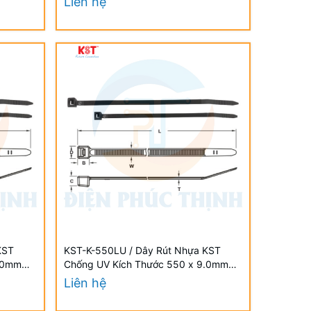
Liên hệ
KST
KST-K-550LU / Dây Rút Nhựa KST
9.0mm
Chống UV Kích Thước 550 x 9.0mm
tant UV
(100 Cái/Bịch) - Weather Resistant UV
Liên hệ