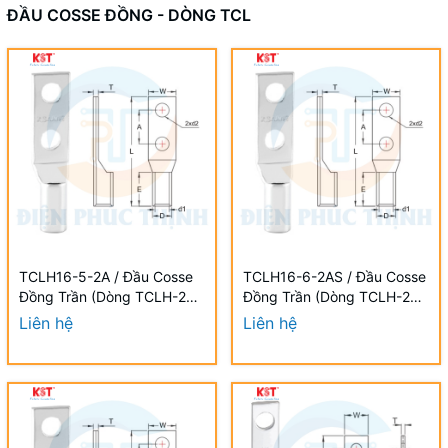
ĐẦU COSSE ĐỒNG - DÒNG TCL
TCLH16-5-2A / Đầu Cosse
TCLH16-6-2AS / Đầu Cosse
Đồng Trần (Dòng TCLH-2A)
Đồng Trần (Dòng TCLH-2A)
KST 16 mm - NON-
KST 16 mm - NON-
Liên hệ
Liên hệ
INSULATED COPPER
INSULATED COPPER
TUBULAR LUGS (TCLH-2A
TUBULAR LUGS (TCLH-2A
SERIES)
SERIES)