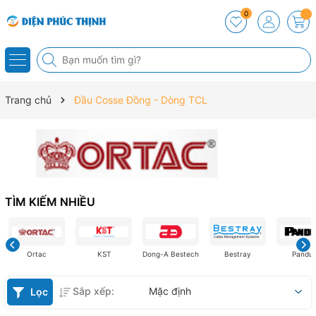
0
Trang chủ
Đầu Cosse Đồng - Dòng TCL
TÌM KIẾM NHIỀU
Ortac
KST
Dong-A Bestech
Bestray
Pandui
Sắp xếp:
Mặc định
Lọc