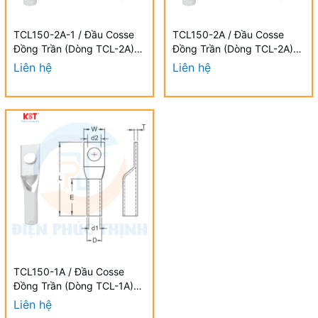
TCL150-2A-1 / Đầu Cosse
TCL150-2A / Đầu Cosse
Đồng Trần (Dòng TCL-2A)
Đồng Trần (Dòng TCL-2A)
KST 150 mm - NON-
KST 150 mm - NON-
Liên hệ
Liên hệ
INSULATED COPPER
INSULATED COPPER
TUBULAR LUGS (TCL-2A
TUBULAR LUGS (TCL-2A
SERIES)
SERIES)
TCL150-1A / Đầu Cosse
Đồng Trần (Dòng TCL-1A)
KST 150 mm - NON-
Liên hệ
INSULATED COPPER