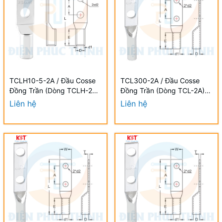
TCLH10-5-2A / Đầu Cosse
TCL300-2A / Đầu Cosse
Đồng Trần (Dòng TCLH-2A)
Đồng Trần (Dòng TCL-2A)
KST 10 mm - NON-
KST 300 mm - NON-
Liên hệ
Liên hệ
INSULATED COPPER
INSULATED COPPER
TUBULAR LUGS (TCLH-2A
TUBULAR LUGS (TCL-2A
SERIES)
SERIES)