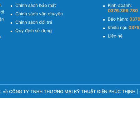
,
Chính sách bảo mật
Kinh doanh:
0376.399.780
ới
Chính sách vận chuyển
ện
Bảo hành:
0376
Chính sách đổi trả
khiếu nại:
0376
Quy định sử dụng
Liên hệ
ồ
c về
CÔNG TY TNHH THƯƠNG MẠI KỸ THUẬT ĐIỆN PHÚC THỊNH
|