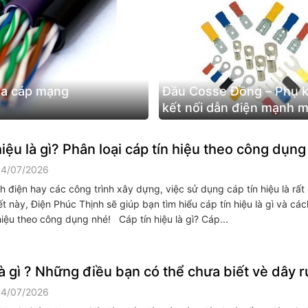
ủa cáp mạng
Đầu Cosse Đồng – Phụ k
kết nối dẫn điện mạnh m
dạng kích thước
hiệu là gì? Phân loại cáp tín hiệu theo công dụng
14/07/2026
h điện hay các công trình xây dựng, việc sử dụng cáp tín hiệu là rất 
ết này, Điện Phúc Thịnh sẽ giúp bạn tìm hiểu cáp tín hiệu là gì và cá
 hiệu theo công dụng nhé! Cáp tín hiệu là gì? Cáp...
là gì ? Những điều bạn có thể chưa biết vè dây r
14/07/2026