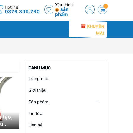
Yêu thích
Hotline
sản
0
0376.399.780
phẩm
KHUYẾN
MÃI
DANH MỤC
Trang chủ
Giới thiệu
Sản phẩm
Tin tức
u tạo,
ều
Liên hệ