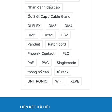
Nhãn đánh dấu cáp
Ốc Siết Cáp / Cable Gland
ÖLFLEX
OM3
OM4
OM5
Ortac
OS2
Panduit
Patch cord
Phoenix Contact
PLC
PoE
PVC
Singlemode
thông số cáp
tủ rack
UNITRONIC
WIFI
XLPE
LIÊN KẾT XÃ HỘI