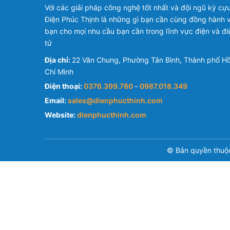
Với các giải pháp công nghệ tốt nhất và đội ngũ kỳ cựu
Điện Phúc Thịnh là những gì bạn cần cùng đồng hành v
bạn cho mọi nhu cầu bạn cần trong lĩnh vực điện và đi
tử
Địa chỉ:
22 Văn Chung, Phường Tân Bình, Thành phố H
Chí Minh
Điện thoại:
0376.399.780
-
0987.018.349
Email:
sales@dienphucthinh.com
Website:
dienphucthinh.com
© Bản quyền thuộ