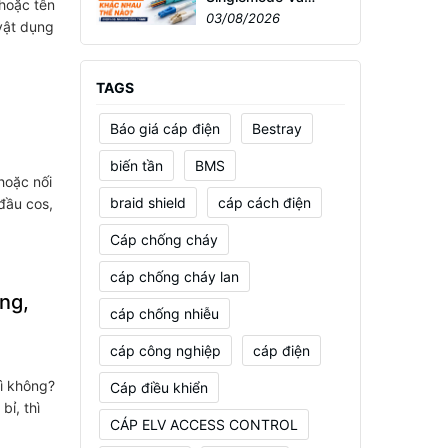
 hoặc tên
Multimode Khác
03/08/2026
 vật dụng
Nhau Thế Nào? Chọn
Loại Nào Cho Công
Trình?
TAGS
Báo giá cáp điện
Bestray
biến tần
BMS
 hoặc nối
braid shield
cáp cách điện
đầu cos,
Cáp chống cháy
cáp chống cháy lan
ng,
cáp chống nhiễu
cáp công nghiệp
cáp điện
gì không?
Cáp điều khiển
bỉ, thì
CÁP ELV ACCESS CONTROL