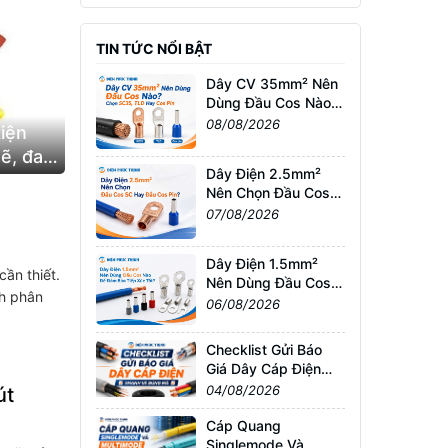
TIN TỨC NỔI BẬT
Dây CV 35mm² Nên
Dùng Đầu Cos Nào?
Chọn SC35, TLD
08/08/2026
iện
Hay Cos Pin
ẽ, đa
Dây Điện 2.5mm²
Nên Chọn Đầu Cos
SC Hay Đầu Cos
07/08/2026
Pin?
Dây Điện 1.5mm²
cần thiết.
Nên Dùng Đầu Cos
ch phân
Nào Để Đảm Bảo
06/08/2026
Tiếp Xúc Tốt?
Checklist Gửi Báo
Giá Dây Cáp Điện
Nhanh Và Đúng Mã
04/08/2026
út
Cáp Quang
Singlemode Và