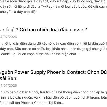
ble tie (còn được gọi là dây thít, dây rút cáp, dây buộc ống, dây zip
dây rút nổi tiếng đi đầu là Ty-Rap) là một loại dây buộc, để giữ các
, chủ yếu là dây cáp điện...
e là gì ? Có bao nhiêu loại đầu cosse ?
14/07/2026
 thiết bị dẫn điện dùng để kết nối dây cáp điện với thiết bị đầu cuối
 dây cáp. Đầu cosse có nhiều loại khác nhau, còn được gọi chung là 
, cable lug. Muốn chọn được đầu cosse điện chất...
Nguồn Power Supply Phoenix Contact: Chọn Đú
 Xài Bền!
14/07/2026
! Có bao giờ bạn tự hỏi, trái tim của hệ thống điện công nghiệp là 
chính là bộ cấp nguồn. Và khi nhắc đến bộ cấp nguồn chất lượng, bền 
 qua cái tên Phoenix Contact. Tại Điện...