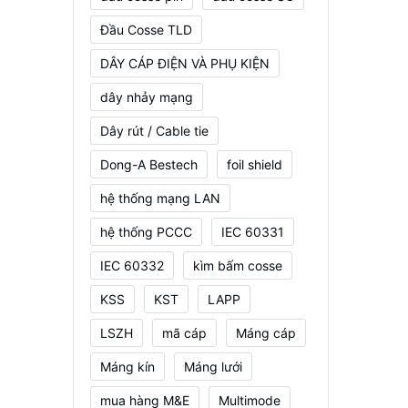
Đầu Cosse TLD
DÂY CÁP ĐIỆN VÀ PHỤ KIỆN
dây nhảy mạng
Dây rút / Cable tie
Dong-A Bestech
foil shield
hệ thống mạng LAN
hệ thống PCCC
IEC 60331
IEC 60332
kìm bấm cosse
KSS
KST
LAPP
LSZH
mã cáp
Máng cáp
Máng kín
Máng lưới
mua hàng M&E
Multimode