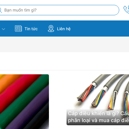
m
Tin tức
Liên hệ
Cáp điều khiển là gì? Cấ
phân loại và mua cáp đi
khiển ở đâu?