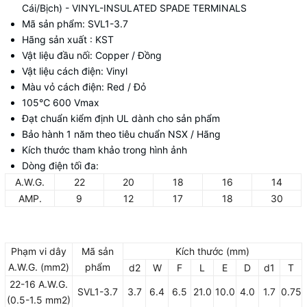
Cái/Bịch) - VINYL-INSULATED SPADE TERMINALS
Mã sản phẩm: SVL1-3.7
Hãng sản xuất : KST
Vật liệu đầu nối: Copper / Đồng
Vật liệu cách điện: Vinyl
Màu vỏ cách điện: Red / Đỏ
105
℃ 600 Vmax
Đạt chuẩn kiểm định UL dành cho sản phẩm
Bảo hành 1 năm theo tiêu chuẩn NSX / Hãng
Kích thước tham khảo trong hình ảnh
Dòng điện tối đa:
A.W.G.
22
20
18
16
14
AMP.
9
12
17
18
30
Phạm vi dây
Mã sản
Kích thước (mm)
A.W.G. (mm2)
phẩm
d2
W
F
L
E
D
d1
T
22-16 A.W.G.
SVL1-3.7
3.7
6.4
6.5
21.0
10.0
4.0
1.7
0.75
(0.5-1.5 mm2)