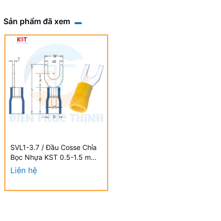
Sản phẩm đã xem
SVL1-3.7 / Đầu Cosse Chỉa
Bọc Nhựa KST 0.5-1.5 mm2
(100 Cái/Bịch) - VINYL-
Liên hệ
INSULATED SPADE
TERMINALS