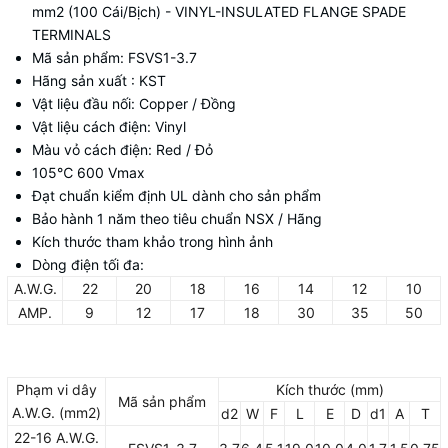
mm2 (100 Cái/Bịch) - VINYL-INSULATED FLANGE SPADE
TERMINALS
Mã sản phẩm: FSVS1-3.7
Hãng sản xuất : KST
Vật liệu đầu nối: Copper / Đồng
Vật liệu cách điện: Vinyl
Màu vỏ cách điện: Red / Đỏ
105
℃ 600 Vmax
Đạt chuẩn kiểm định UL dành cho sản phẩm
Bảo hành 1 năm theo tiêu chuẩn NSX / Hãng
Kích thước tham khảo trong hình ảnh
Dòng điện tối đa:
A.W.G.
22
20
18
16
14
12
10
AMP.
9
12
17
18
30
35
50
Phạm vi dây
Kích thước (mm)
Mã sản phẩm
A.W.G. (mm2)
d2
W
F
L
E
D
d1
A
T
22-16 A.W.G.