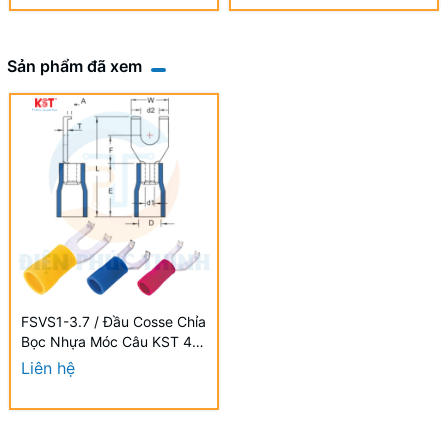
Sản phẩm đã xem
FSVS1-3.7 / Đầu Cosse Chỉa
Bọc Nhựa Móc Câu KST 4-6
mm2 (100 Cái/Bịch) -
Liên hệ
VINYL-INSULATED FLANGE
SPADE TERMINALS