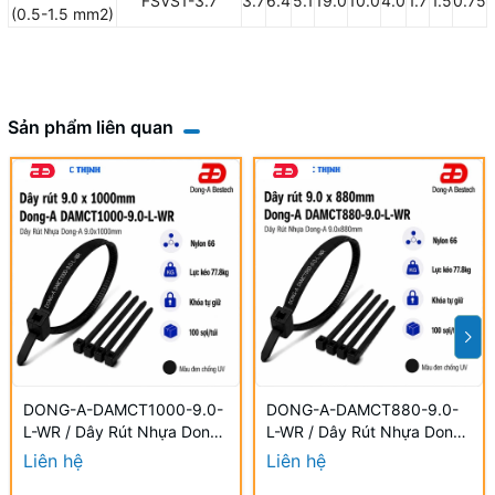
FSVS1-3.7
3.7
6.4
5.1
19.0
10.0
4.0
1.7
1.5
0.75
(0.5-1.5 mm2)
Sản phẩm liên quan
DONG-A-DAMCT1000-9.0-
DONG-A-DAMCT880-9.0-
L-WR / Dây Rút Nhựa Dong-
L-WR / Dây Rút Nhựa Dong-
A 9.0×1000mm Chống UV
A 9.0×880mm Chống UV
Liên hệ
Liên hệ