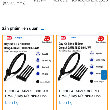
FSV1-4
4.3
7.5
5.1
19.0
10.0
4.0
1.7
1.5
0.75
(0.5-1.5 mm2)
Sản phẩm liên quan
DONG-A-DAMCT1000-9.0-
DONG-A-DAMCT880-9.0-
L-WR / Dây Rút Nhựa Dong-
L-WR / Dây Rút Nhựa Dong-
A 9.0×1000mm Chống UV
A 9.0×880mm Chống UV
Liên hệ
Liên hệ