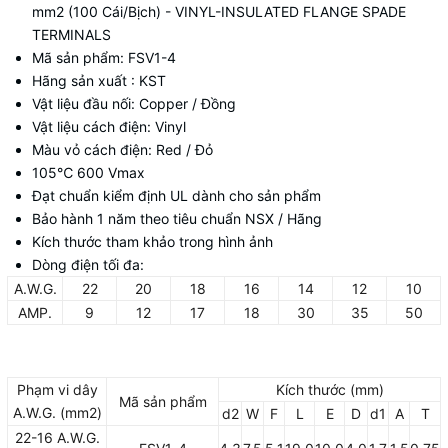
mm2 (100 Cái/Bịch) - VINYL-INSULATED FLANGE SPADE
TERMINALS
Mã sản phẩm: FSV1-4
Hãng sản xuất : KST
Vật liệu đầu nối: Copper / Đồng
Vật liệu cách điện: Vinyl
Màu vỏ cách điện: Red / Đỏ
105
℃ 600 Vmax
Đạt chuẩn kiểm định UL dành cho sản phẩm
Bảo hành 1 năm theo tiêu chuẩn NSX / Hãng
Kích thước tham khảo trong hình ảnh
Dòng điện tối đa:
A.W.G.
22
20
18
16
14
12
10
AMP.
9
12
17
18
30
35
50
Phạm vi dây
Kích thước (mm)
Mã sản phẩm
A.W.G. (mm2)
d2
W
F
L
E
D
d1
A
T
22-16 A.W.G.