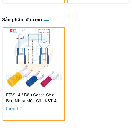
Sản phẩm đã xem
FSV1-4 / Đầu Cosse Chỉa
Bọc Nhựa Móc Câu KST 4-6
mm2 (100 Cái/Bịch) -
Liên hệ
VINYL-INSULATED FLANGE
SPADE TERMINALS