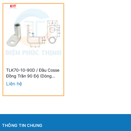
TLK70-10-90D / Đầu Cosse
Đồng Trần 90 Độ (Dòng
TLK-90D) KST 70 mm -
Liên hệ
NON-INSULATED COPPER
TUBULAR LUGS (TLK-90D
SERIES)
THÔNG TIN CHUNG