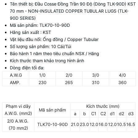
Tên thiết bị: Đầu Cosse Đồng Trần 90 Độ (Dòng TLK-90D) KST
70 mm - NON-INSULATED COPPER TUBULAR LUGS (TLK-
90D SERIES)
Mã sản phẩm: TLK70-10-90D
Hãng sản xuất : KST
Vật liệu đầu nối: Ống đồng / Copper Tubular
Số lượng sản phẩm: 10 Cái/Túi
Bảo hành 1 năm theo tiêu chuẩn NSX / Hãng
Kích thước tham khảo trong hình ảnh
Dòng điện tối đa:
A.W.G
1/0
2/0
3/0
4/0
AMP.
230
265
310
360
Phạm vi dây
Kích thước (mm)
Mã sản phẩm
A.W.G. (mm2)
a
b
C1
C2
d1
d2
d3
2/0 A.W.G.
TLK70-10-90D
21.0
23.0
12.0
16.0
12.0
10.5
16.5
(70 mm2)