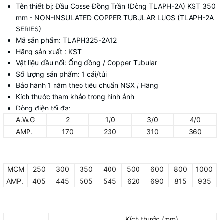
Tên thiết bị: Đầu Cosse Đồng Trần (Dòng TLAPH-2A) KST 350
mm - NON-INSULATED COPPER TUBULAR LUGS (TLAPH-2A
SERIES)
Mã sản phẩm: TLAPH325-2A12
Hãng sản xuất : KST
Vật liệu đầu nối: Ống đồng / Copper Tubular
Số lượng sản phẩm: 1 cái/túi
Bảo hành 1 năm theo tiêu chuẩn NSX / Hãng
Kích thước tham khảo trong hình ảnh
Dòng điện tối đa:
A.W.G
2
1/0
3/0
4/0
AMP.
170
230
310
360
MCM
250
300
350
400
500
600
800
1000
AMP.
405
445
505
545
620
690
815
935
Kích thước (mm)