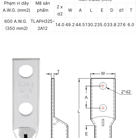
Phạm vi dây
Mã sản
2 x
A.W.G. (mm2)
phẩm
W
A
L
E
D
d1
T
d2
600 A.W.G.
TLAPH325-
14.0
49.2
44.5
130.2
35.0
33.8
27.6
6.0
(350 mm2)
2A12