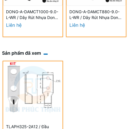
DONG-A-DAMCT1000-9.0-
DONG-A-DAMCT880-9.0-
L-WR / Dây Rút Nhựa Dong-
L-WR / Dây Rút Nhựa Dong-
A 9.0×1000mm Chống UV
A 9.0×880mm Chống UV
Liên hệ
Liên hệ
Sản phẩm đã xem
TLAPH325-2A12 / Đầu