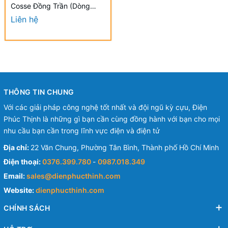
Cosse Đồng Trần (Dòng
TLAPH-2A) KST 350 mm -
Liên hệ
NON-INSULATED COPPER
TUBULAR LUGS (TLAPH-2A
SERIES)
THÔNG TIN CHUNG
Với các giải pháp công nghệ tốt nhất và đội ngũ kỳ cựu, Điện
Phúc Thịnh là những gì bạn cần cùng đồng hành với bạn cho mọi
nhu cầu bạn cần trong lĩnh vực điện và điện tử
Địa chỉ:
22 Văn Chung, Phường Tân Bình, Thành phố Hồ Chí Minh
Điện thoại:
0376.399.780
-
0987.018.349
Email:
sales@dienphucthinh.com
Website:
dienphucthinh.com
CHÍNH SÁCH