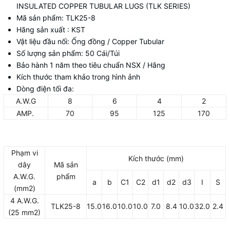
INSULATED COPPER TUBULAR LUGS (TLK SERIES)
Mã sản phẩm: TLK25-8
Hãng sản xuất : KST
Vật liệu đầu nối: Ống đồng / Copper Tubular
Số lượng sản phẩm: 50 Cái/Túi
Bảo hành 1 năm theo tiêu chuẩn NSX / Hãng
Kích thước tham khảo trong hình ảnh
Dòng điện tối đa:
A.W.G
8
6
4
2
AMP.
70
95
125
170
Phạm vi
Kích thước (mm)
dây
Mã sản
A.W.G.
phẩm
a
b
C1
C2
d1
d2
d3
I
S
(mm2)
4 A.W.G.
TLK25-8
15.0
16.0
10.0
10.0
7.0
8.4
10.0
32.0
2.4
(25 mm2)