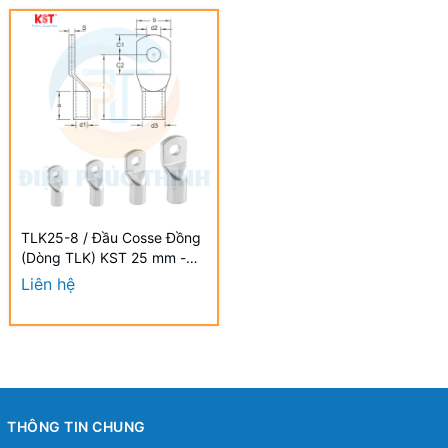
TLK25-8 / Đầu Cosse Đồng
(Dòng TLK) KST 25 mm -
NON-INSULATED COPPER
Liên hệ
TUBULAR LUGS (TLK
SERIES)
THÔNG TIN CHUNG