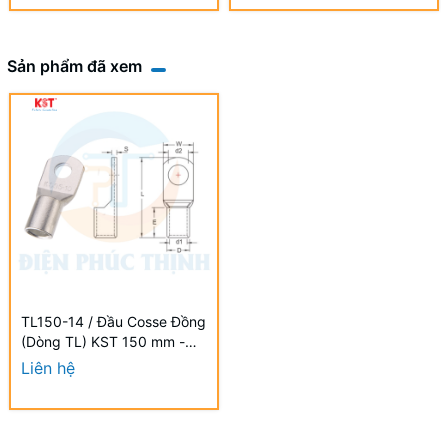
Sản phẩm đã xem
TL150-14 / Đầu Cosse Đồng
(Dòng TL) KST 150 mm -
NON-INSULATED COPPER
Liên hệ
TUBULAR LUGS (TL
SERIES)