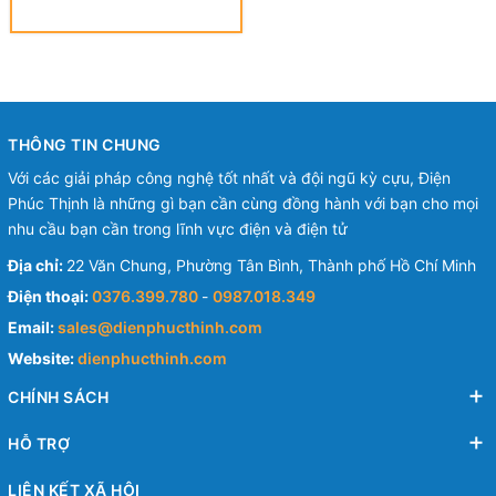
mm - VINYL-INSULATED
BULLET DISCONNECTORS
THÔNG TIN CHUNG
Với các giải pháp công nghệ tốt nhất và đội ngũ kỳ cựu, Điện
Phúc Thịnh là những gì bạn cần cùng đồng hành với bạn cho mọi
nhu cầu bạn cần trong lĩnh vực điện và điện tử
Địa chỉ:
22 Văn Chung, Phường Tân Bình, Thành phố Hồ Chí Minh
Điện thoại:
0376.399.780
-
0987.018.349
Email:
sales@dienphucthinh.com
Website:
dienphucthinh.com
CHÍNH SÁCH
HỖ TRỢ
LIÊN KẾT XÃ HỘI