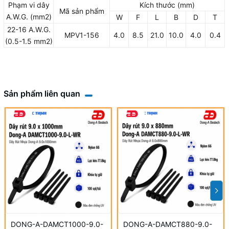
Phạm vi dây
Kích thước (mm)
Mã sản phẩm
A.W.G. (mm2)
W
F
L
B
D
T
22-16 A.W.G.
MPV1-156
4.0
8.5
21.0
10.0
4.0
0.4
(0.5-1.5 mm2)
Sản phẩm liên quan
DONG-A-DAMCT1000-9.0-
DONG-A-DAMCT880-9.0-