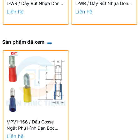
L-WR / Dây Rút Nhựa Dong-
L-WR / Dây Rút Nhựa Dong-
A 9.0×1000mm Chống UV
A 9.0×880mm Chống UV
Liên hệ
Liên hệ
Sản phẩm đã xem
MPV1-156 / Đầu Cosse
Ngắt Phụ Hình Đạn Bọc
Nhựa (Đực) KST 0.5-1.5
Liên hệ