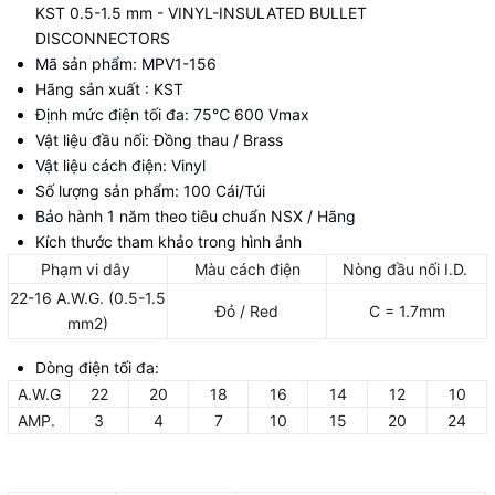
KST 0.5-1.5 mm - VINYL-INSULATED BULLET
DISCONNECTORS
Mã sản phẩm: MPV1-156
Hãng sản xuất : KST
Định mức điện tối đa: 75
℃
600 Vmax
Vật liệu đầu nối: Đồng thau / Brass
Vật liệu cách điện: Vinyl
Số lượng sản phẩm: 100 Cái/Túi
Bảo hành 1 năm theo tiêu chuẩn NSX / Hãng
Kích thước tham khảo trong hình ảnh
Phạm vi dây
Màu cách điện
Nòng đầu nối I.D.
22-16 A.W.G. (0.5-1.5
Đỏ / Red
C = 1.7mm
mm2)
Dòng điện tối đa:
A.W.G
22
20
18
16
14
12
10
AMP.
3
4
7
10
15
20
24