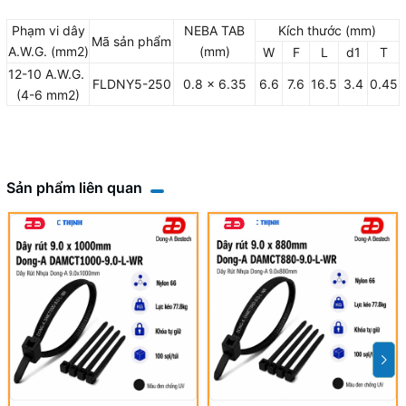
Phạm vi dây
NEBA TAB
Kích thước (mm)
Mã sản phẩm
A.W.G. (mm2)
(mm)
W
F
L
d1
T
12-10 A.W.G.
FLDNY5-250
0.8 x 6.35
6.6
7.6
16.5
3.4
0.45
(4-6 mm2)
Sản phẩm liên quan