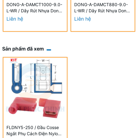
DONG-A-DAMCT1000-9.0-
DONG-A-DAMCT880-9.0-
L-WR / Dây Rút Nhựa Dong-
L-WR / Dây Rút Nhựa Dong-
A 9.0×1000mm Chống UV
A 9.0×880mm Chống UV
Liên hệ
Liên hệ
Sản phẩm đã xem
FLDNY5-250 / Đầu Cosse
Ngắt Phụ Cách Điện Nylon