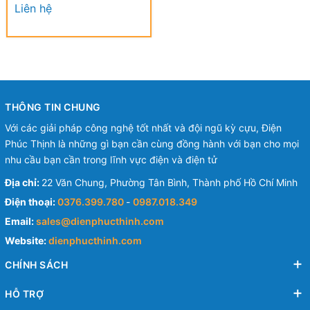
(Cái) Dạng Cờ KST 4-6 mm
Liên hệ
- NYLON-INSULATED FLAG
FEMALE DISCONNECTORS
THÔNG TIN CHUNG
Với các giải pháp công nghệ tốt nhất và đội ngũ kỳ cựu, Điện
Phúc Thịnh là những gì bạn cần cùng đồng hành với bạn cho mọi
nhu cầu bạn cần trong lĩnh vực điện và điện tử
Địa chỉ:
22 Văn Chung, Phường Tân Bình, Thành phố Hồ Chí Minh
Điện thoại:
0376.399.780
-
0987.018.349
Email:
sales@dienphucthinh.com
Website:
dienphucthinh.com
CHÍNH SÁCH
HỖ TRỢ