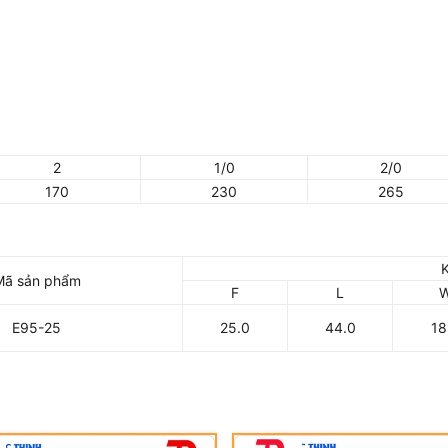
2
1/0
2/0
170
230
265
Mã sản phẩm
F
L
E95-25
25.0
44.0
18