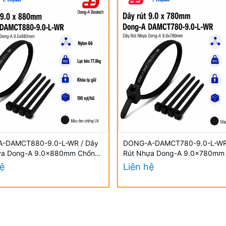
-DAMCT880-9.0-L-WR / Dây
DONG-A-DAMCT780-9.0-L-WR
ựa Dong-A 9.0×880mm Chống
Rút Nhựa Dong-A 9.0×780mm
UV
hệ
Liên hệ