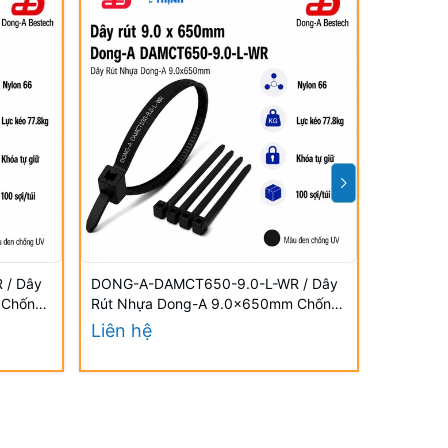
 / Dây
DONG-A-DAMCT650-9.0-L-WR / Dây
DONG-A-
 Chống
Rút Nhựa Dong-A 9.0×650mm Chống
Rút Nhự
UV
UV
Liên hệ
Liên hệ