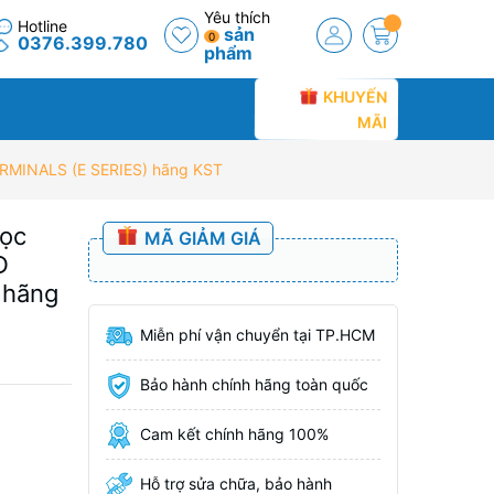
Yêu thích
Hotline
sản
0
0376.399.780
phẩm
KHUYẾN
MÃI
RMINALS (E SERIES) hãng KST
bọc
MÃ GIẢM GIÁ
D
 hãng
Miễn phí vận chuyển tại TP.HCM
Bảo hành chính hãng toàn quốc
Cam kết chính hãng 100%
Hỗ trợ sửa chữa, bảo hành