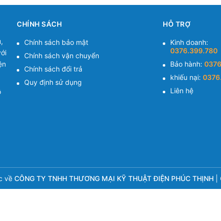
CHÍNH SÁCH
HỖ TRỢ
,
Chính sách bảo mật
Kinh doanh:
0376.399.780
ới
Chính sách vận chuyển
ện
Bảo hành:
0376
Chính sách đổi trả
khiếu nại:
0376
Quy định sử dụng
Liên hệ
ồ
c về
CÔNG TY TNHH THƯƠNG MẠI KỸ THUẬT ĐIỆN PHÚC THỊNH
|