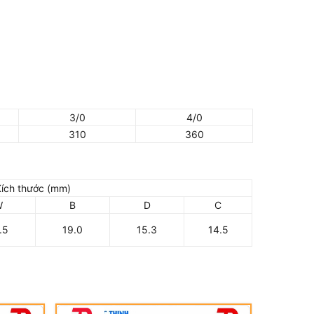
3/0
4/0
310
360
Kích thước (mm)
W
B
D
C
.5
19.0
15.3
14.5