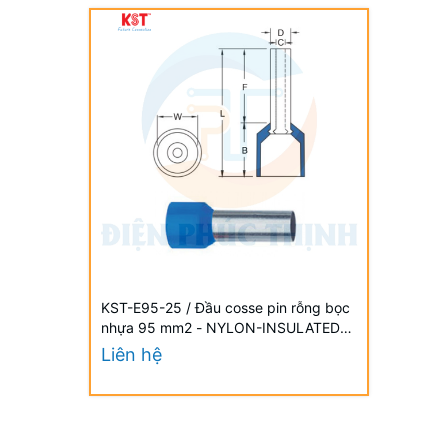
KST-E95-25 / Đầu cosse pin rỗng bọc
nhựa 95 mm2 - NYLON-INSULATED
CORD END TERMINALS (E SERIES)
Liên hệ
hãng KST