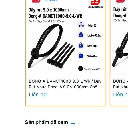
DONG-A-DAMCT1000-9.0-L-WR / Dây
DONG-A
Rút Nhựa Dong-A 9.0×1000mm Chống
Rút Nh
UV
UV
Liên hệ
Liên 
Sản phẩm đã xem