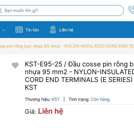
m
Tin tức
Liên hệ
osse pin rỗng bọc nhựa 95 mm2 - NYLON-INSULATED CORD END TE
KST-E95-25 / Đầu cosse pin rỗng 
nhựa 95 mm2 - NYLON-INSULATE
CORD END TERMINALS (E SERIES)
KST
Thương hiệu:
KST
|
Tình trạng:
Còn hàng
Liên hệ
Giá: