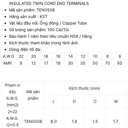
INSULATED TWIN CORD END TERMINALS
Mã sản phẩm: TEN0508
Hãng sản xuất : KST
Vật liệu đầu nối: Ống đồng / Copper Tube
Số lượng sản phẩm: 100 Cái/Túi
Bảo hành 1 năm theo tiêu chuẩn NSX / Hãng
Kích thước tham khảo trong hình ảnh
Dòng điện tối đa:
A.W.G
22
20
18
16
14
12
10
8
6
AMP.
9
12
17
18
30
35
50
70
95
Phạm vi
Kích thước (mm)
dây
Mã sản
A.W.G.
phẩm
L
D
C
W
(mm2)
2x22
A.W.G.
TEN0508
8.0
1.8
1.5
1.7
(2x0.5