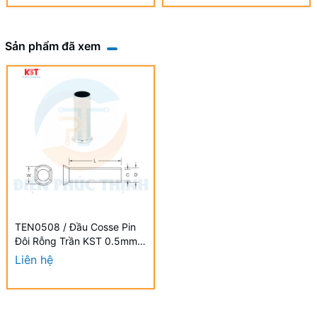
Sản phẩm đã xem
TEN0508 / Đầu Cosse Pin
Đôi Rỗng Trần KST 0.5mm -
NON-INSULATED TWIN
Liên hệ
CORD END TERMINALS