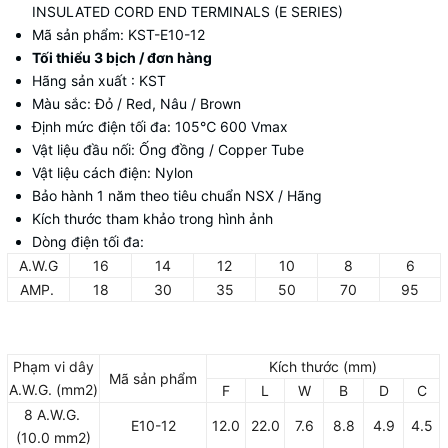
INSULATED CORD END TERMINALS (E SERIES)
Mã sản phẩm: KST-E10-12
Tối thiểu 3 bịch / đơn hàng
Hãng sản xuất : KST
Màu sắc: Đỏ / Red, Nâu / Brown
Định mức điện tối đa: 105
℃
600 Vmax
Vật liệu đầu nối: Ống đồng / Copper Tube
Vật liệu cách điện: Nylon
Bảo hành 1 năm theo tiêu chuẩn NSX / Hãng
Kích thước tham khảo trong hình ảnh
Dòng điện tối đa:
A.W.G
16
14
12
10
8
6
AMP.
18
30
35
50
70
95
Phạm vi dây
Kích thước (mm)
Mã sản phẩm
A.W.G. (mm2)
F
L
W
B
D
C
8 A.W.G.
E10-12
12.0
22.0
7.6
8.8
4.9
4.5
(10.0 mm2)