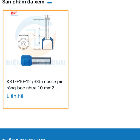
Sản phẩm đã xem
KST-E10-12 / Đầu cosse pin
rỗng bọc nhựa 10 mm2 -
NYLON-INSULATED CORD
Liên hệ
END TERMINALS (E SERIES)
hãng KST