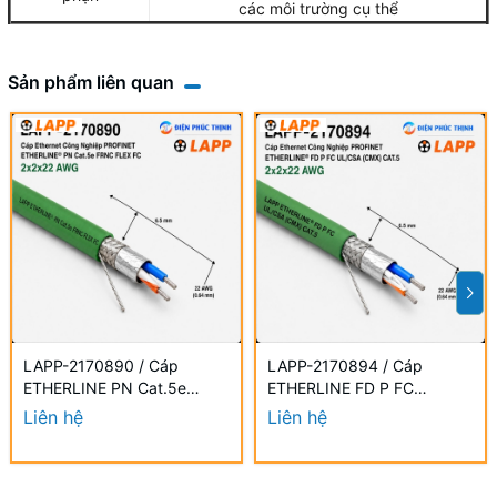
các môi trường cụ thể
Sản phẩm liên quan
LAPP-2170890 / Cáp
LAPP-2170894 / Cáp
ETHERLINE PN Cat.5e
ETHERLINE FD P FC
FRNC FLEX FC 2x2x22 AWG
UL/CSA CAT.5 2x2x22 AWG
Liên hệ
Liên hệ