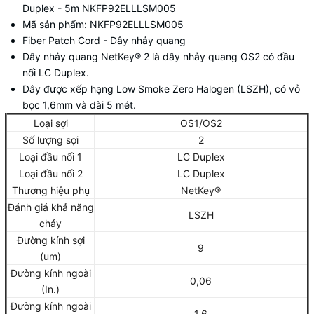
Duplex - 5m NKFP92ELLLSM005
Mã sản phẩm: NKFP92ELLLSM005
Fiber Patch Cord
- Dây nhảy quang
Dây nhảy quang NetKey® 2 là dây nhảy quang OS2 có đầu
nối LC Duplex.
Dây được xếp hạng Low Smoke Zero Halogen (LSZH), có vỏ
bọc 1,6mm và dài 5 mét.
Loại sợi
OS1/OS2
Số lượng sợi
2
Loại đầu nối 1
LC Duplex
Loại đầu nối 2
LC Duplex
Thương hiệu phụ
NetKey®
Đánh giá khả năng
LSZH
cháy
Đường kính sợi
9
(um)
Đường kính ngoài
0,06
(In.)
Đường kính ngoài
1,6