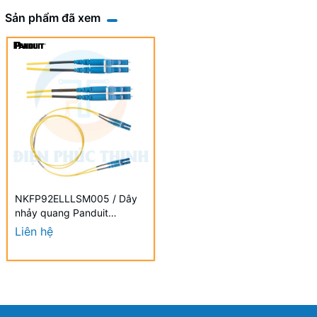
Sản phẩm đã xem
NKFP92ELLLSM005 / Dây
nhảy quang Panduit
NetKey® 2 - OS2 - LC
Liên hệ
Duplex - 5m
NKFP92ELLLSM005