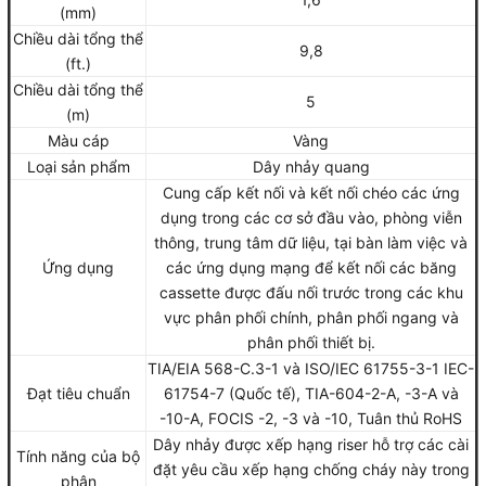
(mm)
Chiều dài tổng thể
9,8
(ft.)
Chiều dài tổng thể
5
(m)
Màu cáp
Vàng
Loại sản phẩm
Dây nhảy quang
Cung cấp kết nối và kết nối chéo các ứng
dụng trong các cơ sở đầu vào, phòng viễn
thông, trung tâm dữ liệu, tại bàn làm việc và
Ứng dụng
các ứng dụng mạng để kết nối các băng
cassette được đấu nối trước trong các khu
vực phân phối chính, phân phối ngang và
phân phối thiết bị.
TIA/EIA 568-C.3-1 và ISO/IEC 61755-3-1 IEC-
Đạt tiêu chuẩn
61754-7 (Quốc tế), TIA-604-2-A, -3-A và
-10-A, FOCIS -2, -3 và -10, Tuân thủ RoHS
Dây nhảy được xếp hạng riser hỗ trợ các cài
Tính năng của bộ
đặt yêu cầu xếp hạng chống cháy này trong
phận