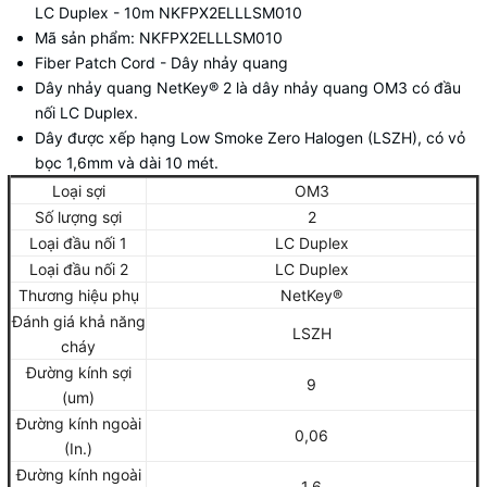
LC Duplex - 10m NKFPX2ELLLSM010
Mã sản phẩm: NKFPX2ELLLSM010
Fiber Patch Cord
- Dây nhảy quang
Dây nhảy quang NetKey® 2 là dây nhảy quang OM3 có đầu
nối LC Duplex.
Dây được xếp hạng Low Smoke Zero Halogen (LSZH), có vỏ
bọc 1,6mm và dài 10 mét.
Loại sợi
OM3
Số lượng sợi
2
Loại đầu nối 1
LC Duplex
Loại đầu nối 2
LC Duplex
Thương hiệu phụ
NetKey®
Đánh giá khả năng
LSZH
cháy
Đường kính sợi
9
(um)
Đường kính ngoài
0,06
(In.)
Đường kính ngoài
1,6