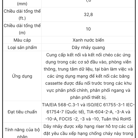
(mm)
Chiều dài tổng thể
32,8
(ft.)
Chiều dài tổng thể
10
(m)
Màu cáp
Xanh nước biển
Loại sản phẩm
Dây nhảy quang
Cung cấp kết nối và kết nối chéo các ứng
dụng trong các cơ sở đầu vào, phòng viễn
thông, trung tâm dữ liệu, tại bàn làm việc và
Ứng dụng
các ứng dụng mạng để kết nối các băng
cassette được đấu nối trước trong các khu
vực phân phối chính, phân phối ngang và
phân phối thiết bị.
TIA/EIA 568-C.3-1 và ISO/IEC 61755-3-1 IEC-
Đạt tiêu chuẩn
61754-7 (Quốc tế), TIA-604-2-A, -3-A và
-10-A, FOCIS -2, -3 và -10, Tuân thủ RoHS
Dây nhảy được xếp hạng riser hỗ trợ các cài
Tính năng của bộ
đặt yêu cầu xếp hạng chống cháy này trong
phận