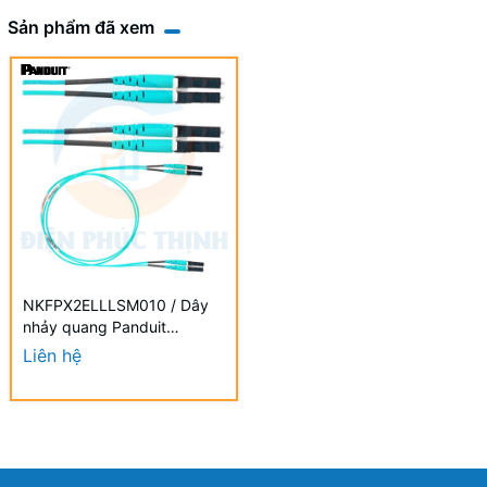
Sản phẩm đã xem
NKFPX2ELLLSM010 / Dây
nhảy quang Panduit
NetKey® 2 - OM3 - LC
Liên hệ
Duplex - 10m
NKFPX2ELLLSM010