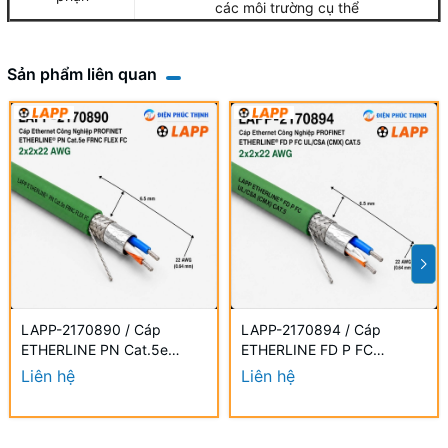
các môi trường cụ thể
Sản phẩm liên quan
LAPP-2170890 / Cáp
LAPP-2170894 / Cáp
ETHERLINE PN Cat.5e
ETHERLINE FD P FC
FRNC FLEX FC 2x2x22 AWG
UL/CSA CAT.5 2x2x22 AWG
Liên hệ
Liên hệ