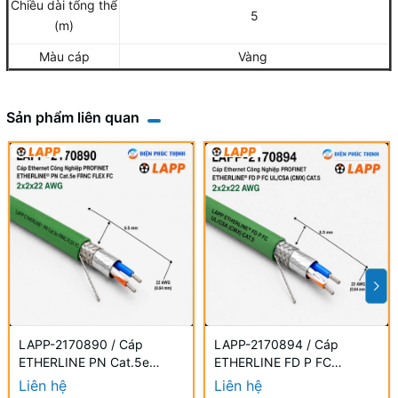
Chiều dài tổng thể
5
(m)
Màu cáp
Vàng
Sản phẩm liên quan
LAPP-2170890 / Cáp
LAPP-2170894 / Cáp
ETHERLINE PN Cat.5e
ETHERLINE FD P FC
FRNC FLEX FC 2x2x22 AWG
UL/CSA CAT.5 2x2x22 AWG
Liên hệ
Liên hệ