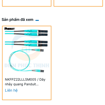
Sản phẩm đã xem
NKFPZ22LLLSM005 / Dây
nhảy quang Panduit
NetKey® 2 - OM4 - 2mm -
Liên hệ
LC Duplex - 5m
NKFPZ22LLLSM005