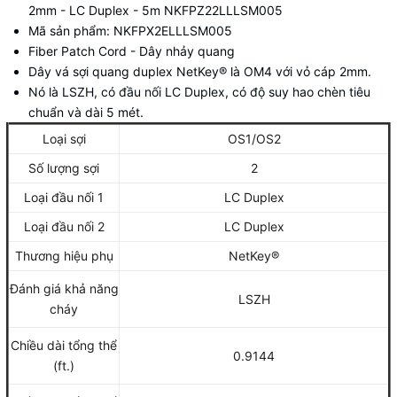
2mm - LC Duplex - 5m NKFPZ22LLLSM005
Mã sản phẩm: NKFPX2ELLLSM005
Fiber Patch Cord
- Dây nhảy quang
Dây vá sợi quang duplex NetKey® là OM4 với vỏ cáp 2mm.
Nó là LSZH, có đầu nối LC Duplex, có độ suy hao chèn tiêu
chuẩn và dài 5 mét.
Loại sợi
OS1/OS2
Số lượng sợi
2
Loại đầu nối 1
LC Duplex
Loại đầu nối 2
LC Duplex
Thương hiệu phụ
NetKey®
Đánh giá khả năng
LSZH
cháy
Chiều dài tổng thể
0.9144
(ft.)