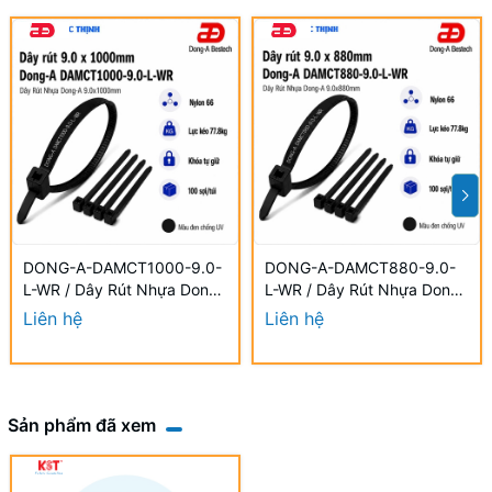
DONG-A-DAMCT1000-9.0-
DONG-A-DAMCT880-9.0-
L-WR / Dây Rút Nhựa Dong-
L-WR / Dây Rút Nhựa Dong-
A 9.0×1000mm Chống UV
A 9.0×880mm Chống UV
Liên hệ
Liên hệ
Sản phẩm đã xem