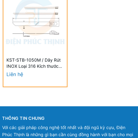
KST-STB-1050M / Dây Rút
INOX Loại 316 Kích thước
1050 x 8.0mm (25 Cái/Bịch)
Liên hệ
- STAINLESS STEEL TIES
THÔNG TIN CHUNG
Với các giải pháp công nghệ tốt nhất và đội ngũ kỳ cựu, Điện
Phúc Thịnh là những gì bạn cần cùng đồng hành với bạn cho mọi