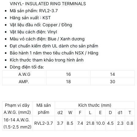
VINYL- INSULATED RING TERMINALS
Mã sản phẩm: RVL2-3.7
Hãng sản xuất : KST
Vật liệu đầu nối: Copper / Đồng
Vật liệu cách điện: Vinyl
Màu vỏ cách điện: Blue / Xanh dương
Đạt chuẩn kiểm định UL dành cho sản phẩm
Bảo hành 1 năm theo tiêu chuẩn NSX / Hãng
Kích thước tham khảo trong hình ảnh
Dòng điện tối đa:
A.W.G
16
14
AMP.
18
30
Phạm vi dây
Mã sản
Kích thước (mm)
A.W.G. (mm2)
phẩm
d2
W
F
L
E
D
d1
T
16-14 A.W.G.
RVL2-3.7
3.7
8.5
7.4
21.8
10.0
4.5
2.3
0.8
(1.5-2.5 mm2)