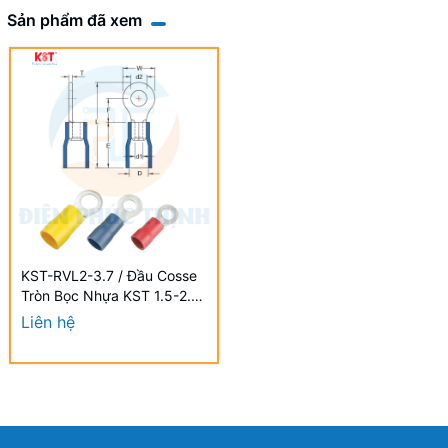
Sản phẩm đã xem
KST-RVL2-3.7 / Đầu Cosse
Tròn Bọc Nhựa KST 1.5-2.5
mm2 (100 Cái/Bịch) -
Liên hệ
VINYL- INSULATED RING
TERMINALS