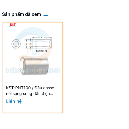
Sản phẩm đã xem
KST-PNT100 / Đầu cosse
nối song song dẫn điện
100mm2 - NON-
Liên hệ
INSULATED PARALLEL
CONNECTORS hãng KST