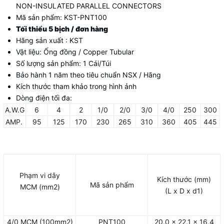
NON-INSULATED PARALLEL CONNECTORS
Mã sản phẩm: KST-PNT100
Tối thiểu 5 bịch / đơn hàng
Hãng sản xuất : KST
Vật liệu: Ống đồng / Copper Tubular
Số lượng sản phẩm: 1 Cái/Túi
Bảo hành 1 năm theo tiêu chuẩn NSX / Hãng
Kích thước tham khảo trong hình ảnh
Dòng điện tối đa:
A.W.G
6
4
2
1/0
2/0
3/0
4/0
250
300
AMP.
95
125
170
230
265
310
360
405
445
Phạm vi dây
Kích thước (mm)
Mã sản phẩm
MCM (mm2)
(L x D x d1)
4/0 MCM (100mm2)
PNT100
20.0 x 22.1 x 16.4