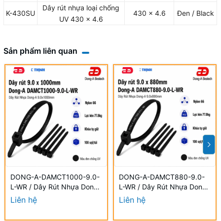
Dây rút nhựa loại chống
K-430SU
430 x 4.6
Đen / Black
UV 430 x 4.6
Sản phẩm liên quan
DONG-A-DAMCT1000-9.0-
DONG-A-DAMCT880-9.0-
L-WR / Dây Rút Nhựa Dong-
L-WR / Dây Rút Nhựa Dong-
A 9.0×1000mm Chống UV
A 9.0×880mm Chống UV
Liên hệ
Liên hệ