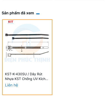
Sản phẩm đã xem
KST-K-430SU / Dây Rút
Nhựa KST Chống UV Kích
Thước 430 x 4.6mm (100
Liên hệ
Cái/Bịch) - Weather
Resistant UV