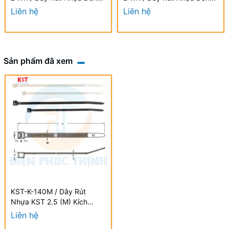
A 9.0×1000mm Chống UV
A 9.0×880mm Chống UV
Liên hệ
Liên hệ
Sản phẩm đã xem
KST-K-140M / Dây Rút
Nhựa KST 2.5 (M) Kích
Thước 140 x 2.5mm (100
Liên hệ
Cái/Bịch) - Nylon cable ties