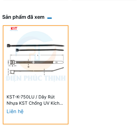
Sản phẩm đã xem
KST-K-750LU / Dây Rút
Nhựa KST Chống UV Kích
Thước 750 x 9.0mm (100
Liên hệ
Cái/Bịch) - Weather
Resistant UV