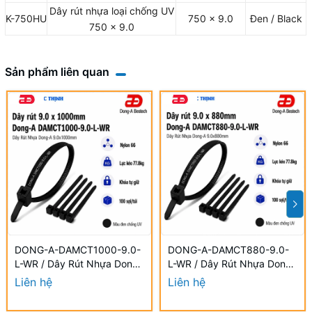
Dây rút nhựa loại chống UV
K-750HU
750 x 9.0
Đen / Black
750 x 9.0
Sản phẩm liên quan
DONG-A-DAMCT1000-9.0-
DONG-A-DAMCT880-9.0-
L-WR / Dây Rút Nhựa Dong-
L-WR / Dây Rút Nhựa Dong-
A 9.0×1000mm Chống UV
A 9.0×880mm Chống UV
Liên hệ
Liên hệ