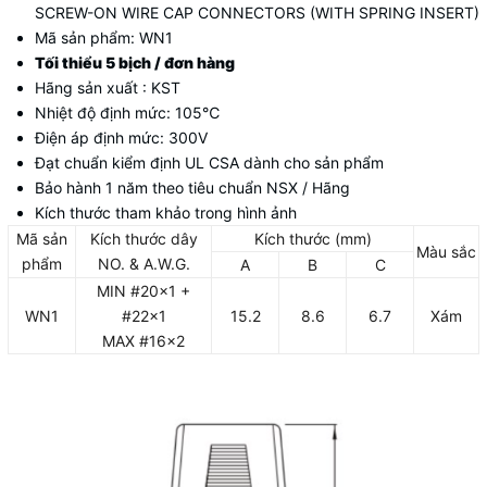
SCREW-ON WIRE CAP CONNECTORS (WITH SPRING INSERT)
Mã sản phẩm: WN1
Tối thiểu 5 bịch / đơn hàng
Hãng sản xuất : KST
Nhiệt độ định mức: 105
℃
Điện áp định mức: 300V
Đạt chuẩn kiểm định UL CSA dành cho sản phẩm
Bảo hành 1 năm theo tiêu chuẩn NSX / Hãng
Kích thước tham khảo trong hình ảnh
Mã sản
Kích thước dây
Kích thước (mm)
Màu sắc
phẩm
NO. & A.W.G.
A
B
C
MIN #20x1 +
WN1
#22x1
15.2
8.6
6.7
Xám
MAX #16x2