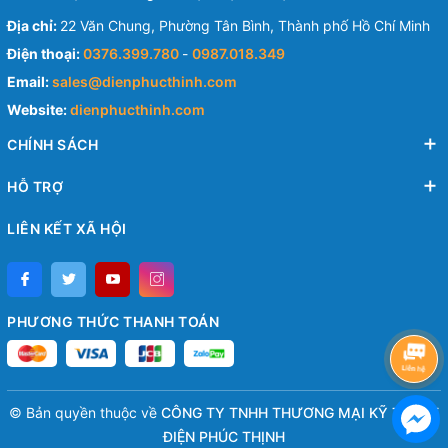
Địa chỉ:
22 Văn Chung, Phường Tân Bình, Thành phố Hồ Chí Minh
Điện thoại:
0376.399.780
-
0987.018.349
Email:
sales@dienphucthinh.com
Website:
dienphucthinh.com
CHÍNH SÁCH
HỖ TRỢ
LIÊN KẾT XÃ HỘI
PHƯƠNG THỨC THANH TOÁN
© Bản quyền thuộc về
CÔNG TY TNHH THƯƠNG MẠI KỸ THUẬT
ĐIỆN PHÚC THỊNH