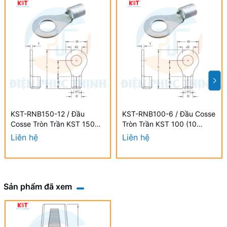
KST-RNB150-12 / Đầu
KST-RNB100-6 / Đầu Cosse
Cosse Tròn Trần KST 150
Tròn Trần KST 100 (10
mm2 (2 Cái/Bịch) - NON-
Cái/Bịch) mm2 - NON-
Liên hệ
Liên hệ
INSULATED RING
INSULATED RING
TERMINALS
TERMINALS
Sản phẩm đã xem