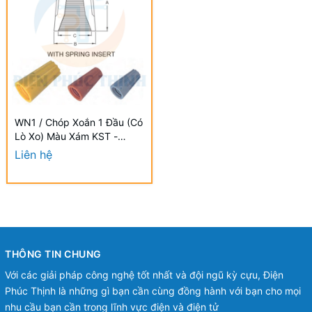
WN1 / Chóp Xoắn 1 Đầu (Có
Lò Xo) Màu Xám KST -
SCREW-ON WIRE CAP
Liên hệ
CONNECTORS (WITH
SPRING INSERT)
THÔNG TIN CHUNG
Với các giải pháp công nghệ tốt nhất và đội ngũ kỳ cựu, Điện
Phúc Thịnh là những gì bạn cần cùng đồng hành với bạn cho mọi
nhu cầu bạn cần trong lĩnh vực điện và điện tử