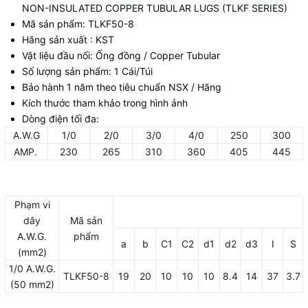
NON-INSULATED COPPER TUBULAR LUGS (TLKF SERIES)
Mã sản phẩm: TLKF50-8
Hãng sản xuất : KST
Vật liệu đầu nối: Ống đồng / Copper Tubular
Số lượng sản phẩm: 1 Cái/Túi
Bảo hành 1 năm theo tiêu chuẩn NSX / Hãng
Kích thước tham khảo trong hình ảnh
Dòng điện tối đa:
A.W.G
1/0
2/0
3/0
4/0
250
300
AMP.
230
265
310
360
405
445
Phạm vi
dây
Mã sản
A.W.G.
phẩm
a
b
C1
C2
d1
d2
d3
I
S
(mm2)
1/0 A.W.G.
TLKF50-8
19
20
10
10
10
8.4
14
37
3.7
(50 mm2)