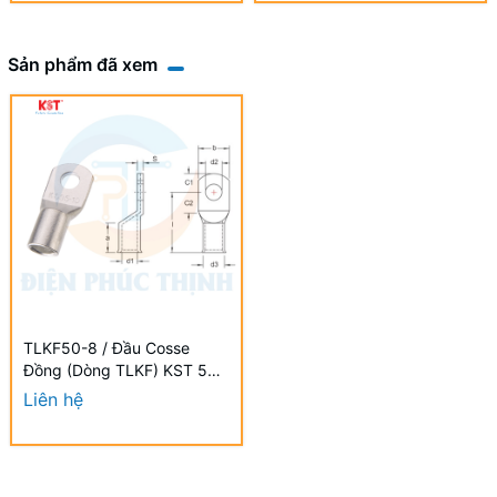
Sản phẩm đã xem
TLKF50-8 / Đầu Cosse
Đồng (Dòng TLKF) KST 50
mm - NON-INSULATED
Liên hệ
COPPER TUBULAR LUGS
(TLKF SERIES)