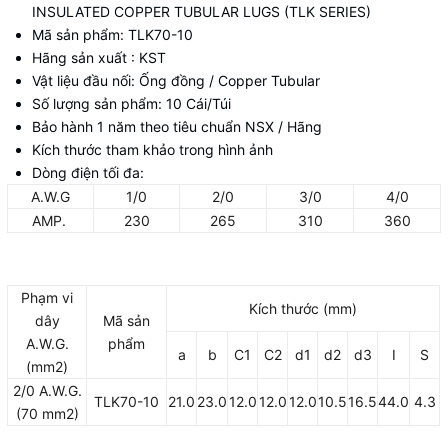
INSULATED COPPER TUBULAR LUGS (TLK SERIES)
Mã sản phẩm: TLK70-10
Hãng sản xuất : KST
Vật liệu đầu nối: Ống đồng / Copper Tubular
Số lượng sản phẩm: 10 Cái/Túi
Bảo hành 1 năm theo tiêu chuẩn NSX / Hãng
Kích thước tham khảo trong hình ảnh
Dòng điện tối đa:
A.W.G
1/0
2/0
3/0
4/0
AMP.
230
265
310
360
Phạm vi
Kích thước (mm)
dây
Mã sản
A.W.G.
phẩm
a
b
C1
C2
d1
d2
d3
I
S
(mm2)
2/0 A.W.G.
TLK70-10
21.0
23.0
12.0
12.0
12.0
10.5
16.5
44.0
4.3
(70 mm2)