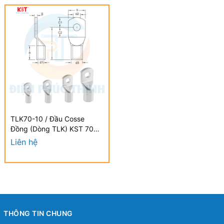
TLK70-10 / Đầu Cosse
Đồng (Dòng TLK) KST 70
mm - NON-INSULATED
Liên hệ
COPPER TUBULAR LUGS
(TLK SERIES)
THÔNG TIN CHUNG