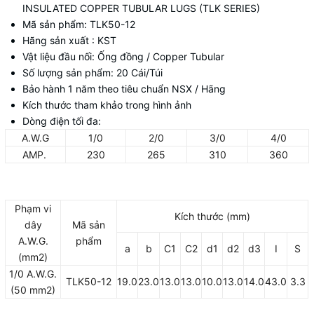
INSULATED COPPER TUBULAR LUGS (TLK SERIES)
Mã sản phẩm: TLK50-12
Hãng sản xuất : KST
Vật liệu đầu nối: Ống đồng / Copper Tubular
Số lượng sản phẩm: 20 Cái/Túi
Bảo hành 1 năm theo tiêu chuẩn NSX / Hãng
Kích thước tham khảo trong hình ảnh
Dòng điện tối đa:
A.W.G
1/0
2/0
3/0
4/0
AMP.
230
265
310
360
Phạm vi
Kích thước (mm)
dây
Mã sản
A.W.G.
phẩm
a
b
C1
C2
d1
d2
d3
I
S
(mm2)
1/0 A.W.G.
TLK50-12
19.0
23.0
13.0
13.0
10.0
13.0
14.0
43.0
3.3
(50 mm2)