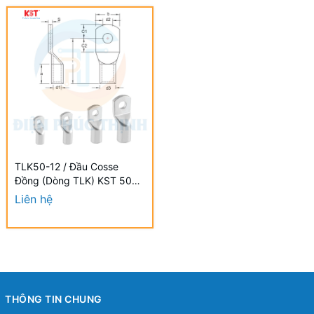
TLK50-12 / Đầu Cosse
Đồng (Dòng TLK) KST 50
mm - NON-INSULATED
Liên hệ
COPPER TUBULAR LUGS
(TLK SERIES)
THÔNG TIN CHUNG