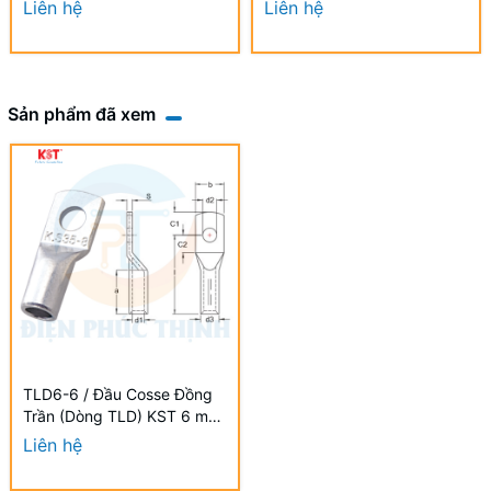
A 9.0×1000mm Chống UV
A 9.0×880mm Chống UV
Liên hệ
Liên hệ
Sản phẩm đã xem
TLD6-6 / Đầu Cosse Đồng
Trần (Dòng TLD) KST 6 mm
- NON-INSULATED
Liên hệ
COPPER TUBULAR LUGS
(TLD SERIES)