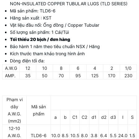
NON-INSULATED COPPER TUBULAR LUGS (TLD SERIES)
Mã sản phẩm: TLD6-6
Hãng sản xuất : KST
Vật liệu đầu nối: Ống đồng / Copper Tubular
Số lượng sản phẩm: 1 Cái/Túi
Tối thiểu 20 bịch / đơn hàng
Bảo hành 1 năm theo tiêu chuẩn NSX / Hãng
Kích thước tham khảo trong hình ảnh
Dòng điện tối đa:
A.W.G
12
10
8
6
4
2
1/0
AMP.
35
50
70
95
125
170
230
Phạm vi
dây
Mã sản
A.W.G.
phẩm
a
b
C1
C2
d1
d2
d3
I
S
(mm2)
12-10
A.W.G.
TLD6-6
10.0
8.5
10.5
8.0
3.8
6.4
5.5
24.0
1.5