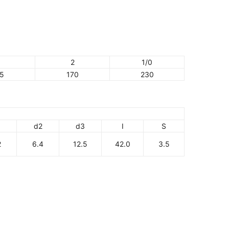
2
1/0
5
170
230
d2
d3
I
S
2
6.4
12.5
42.0
3.5