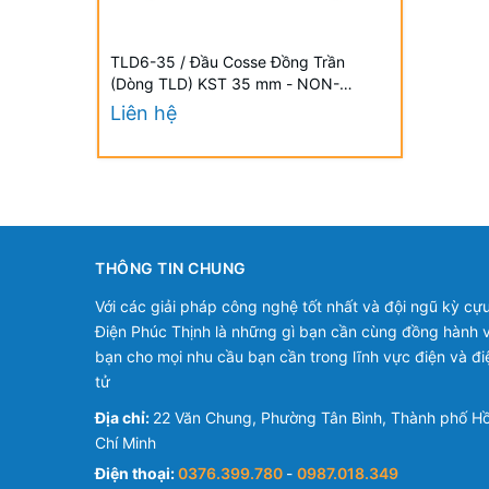
TLD6-35 / Đầu Cosse Đồng Trần
(Dòng TLD) KST 35 mm - NON-
INSULATED COPPER TUBULAR LUGS
Liên hệ
(TLD SERIES)
THÔNG TIN CHUNG
Với các giải pháp công nghệ tốt nhất và đội ngũ kỳ cựu
Điện Phúc Thịnh là những gì bạn cần cùng đồng hành v
bạn cho mọi nhu cầu bạn cần trong lĩnh vực điện và đi
tử
Địa chỉ:
22 Văn Chung, Phường Tân Bình, Thành phố H
Chí Minh
Điện thoại:
0376.399.780
-
0987.018.349