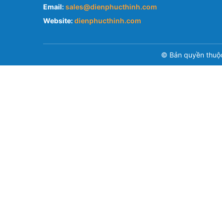
Email:
sales@dienphucthinh.com
Website:
dienphucthinh.com
© Bản quyền thuộ