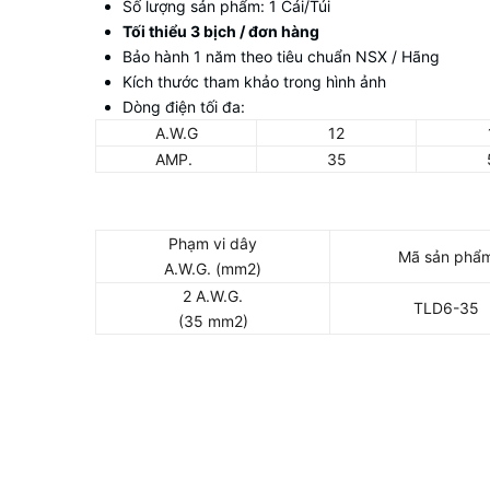
Số lượng sản phẩm: 1 Cái/Túi
Tối thiểu 3 bịch / đơn hàng
Bảo hành 1 năm theo tiêu chuẩn NSX / Hãng
Kích thước tham khảo trong hình ảnh
Dòng điện tối đa:
A.W.G
12
AMP.
35
Phạm vi dây
Mã sản phẩ
A.W.G. (mm2)
2 A.W.G.
TLD6-35
(35 mm2)