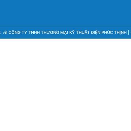
c về
CÔNG TY TNHH THƯƠNG MẠI KỸ THUẬT ĐIỆN PHÚC THỊNH
|