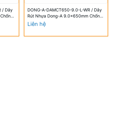
 / Dây
DONG-A-DAMCT650-9.0-L-WR / Dây
DONG-A-
 Chống
Rút Nhựa Dong-A 9.0×650mm Chống
Rút Nhự
UV
UV
Liên hệ
Liên hệ