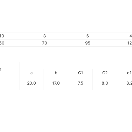
10
8
6
4
50
70
95
12
m
a
b
C1
C2
d1
20.0
17.0
7.5
8.0
8.