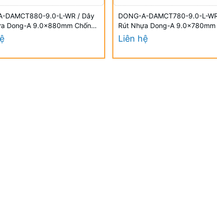
-DAMCT880-9.0-L-WR / Dây
DONG-A-DAMCT780-9.0-L-WR
ựa Dong-A 9.0×880mm Chống
Rút Nhựa Dong-A 9.0×780mm
UV
hệ
Liên hệ