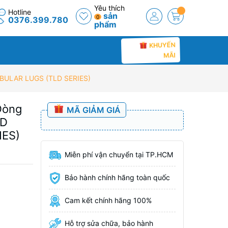
Yêu thích
Hotline
sản
0
0376.399.780
phẩm
KHUYẾN
MÃI
BULAR LUGS (TLD SERIES)
Dòng
MÃ GIẢM GIÁ
ED
IES)
Miễn phí vận chuyển tại TP.HCM
Bảo hành chính hãng toàn quốc
Cam kết chính hãng 100%
Hỗ trợ sửa chữa, bảo hành