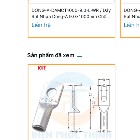
DONG-A-DAMCT1000-9.0-L-WR / Dây
DONG-A
Rút Nhựa Dong-A 9.0×1000mm Chống
Rút Nh
UV
UV
Liên hệ
Liên 
Sản phẩm đã xem