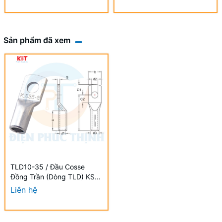
Sản phẩm đã xem
TLD10-35 / Đầu Cosse
Đồng Trần (Dòng TLD) KST
35 mm - NON-INSULATED
Liên hệ
COPPER TUBULAR LUGS
(TLD SERIES)