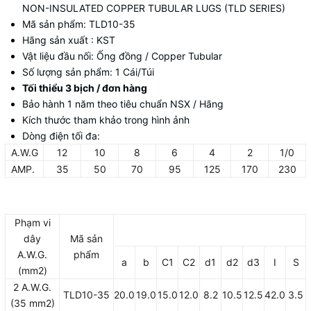
NON-INSULATED COPPER TUBULAR LUGS (TLD SERIES)
Mã sản phẩm: TLD10-35
Hãng sản xuất : KST
Vật liệu đầu nối: Ống đồng / Copper Tubular
Số lượng sản phẩm: 1 Cái/Túi
Tối thiểu 3 bịch / đơn hàng
Bảo hành 1 năm theo tiêu chuẩn NSX / Hãng
Kích thước tham khảo trong hình ảnh
Dòng điện tối đa:
A.W.G
12
10
8
6
4
2
1/0
AMP.
35
50
70
95
125
170
230
Phạm vi
dây
Mã sản
A.W.G.
phẩm
a
b
C1
C2
d1
d2
d3
I
S
(mm2)
2 A.W.G.
TLD10-35
20.0
19.0
15.0
12.0
8.2
10.5
12.5
42.0
3.5
(35 mm2)