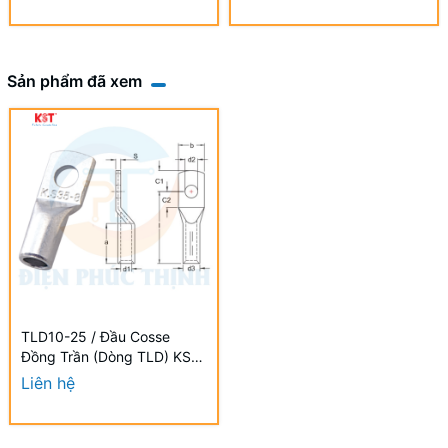
Sản phẩm đã xem
TLD10-25 / Đầu Cosse
Đồng Trần (Dòng TLD) KST
25 mm - NON-INSULATED
Liên hệ
COPPER TUBULAR LUGS
(TLD SERIES)