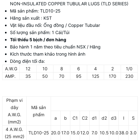
NON-INSULATED COPPER TUBULAR LUGS (TLD SERIES)
Mã sản phẩm: TLD10-25
Hãng sản xuất : KST
Vật liệu đầu nối: Ống đồng / Copper Tubular
Số lượng sản phẩm: 1 Cái/Túi
Tối thiểu 5 bịch / đơn hàng
Bảo hành 1 năm theo tiêu chuẩn NSX / Hãng
Kích thước tham khảo trong hình ảnh
Dòng điện tối đa:
A.W.G
12
10
8
6
4
2
1/0
AMP.
35
50
70
95
125
170
230
Phạm vi
dây
Mã sản
A.W.G.
phẩm
a
b
C1
C2
d1
d2
d3
I
S
(mm2)
4 A.W.G.
TLD10-25
20.0
17.0
15.0
12.0
7.0
10.5
10.0
38.0
3.0
(25 mm2)