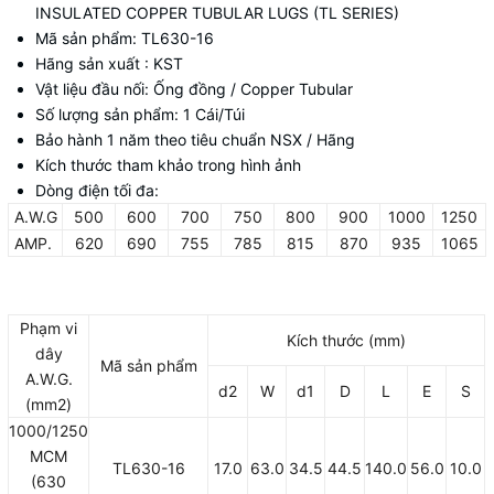
INSULATED COPPER TUBULAR LUGS (TL SERIES)
Mã sản phẩm: TL630-16
Hãng sản xuất : KST
Vật liệu đầu nối: Ống đồng / Copper Tubular
Số lượng sản phẩm: 1 Cái/Túi
Bảo hành 1 năm theo tiêu chuẩn NSX / Hãng
Kích thước tham khảo trong hình ảnh
Dòng điện tối đa:
A.W.G
500
600
700
750
800
900
1000
1250
AMP.
620
690
755
785
815
870
935
1065
Phạm vi
Kích thước (mm)
dây
Mã sản phẩm
A.W.G.
d2
W
d1
D
L
E
S
(mm2)
1000/1250
MCM
TL630-16
17.0
63.0
34.5
44.5
140.0
56.0
10.0
(630