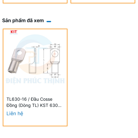
Sản phẩm đã xem
TL630-16 / Đầu Cosse
Đồng (Dòng TL) KST 630
mm - NON-INSULATED
Liên hệ
COPPER TUBULAR LUGS
(TL SERIES)