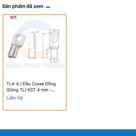
Sản phẩm đã xem
TL4-4 / Đầu Cosse Đồng
(Dòng TL) KST 4 mm -
NON-INSULATED COPPER
Liên hệ
TUBULAR LUGS (TL
SERIES)