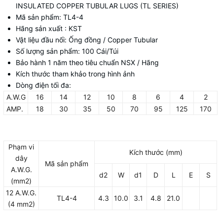
INSULATED COPPER TUBULAR LUGS (TL SERIES)
Mã sản phẩm: TL4-4
Hãng sản xuất : KST
Vật liệu đầu nối: Ống đồng / Copper Tubular
Số lượng sản phẩm: 100 Cái/Túi
Bảo hành 1 năm theo tiêu chuẩn NSX / Hãng
Kích thước tham khảo trong hình ảnh
Dòng điện tối đa:
A.W.G
16
14
12
10
8
6
4
2
AMP.
18
30
35
50
70
95
125
170
Phạm vi
Kích thước (mm)
dây
Mã sản phẩm
A.W.G.
d2
W
d1
D
L
E
S
(mm2)
12 A.W.G.
TL4-4
4.3
10.0
3.1
4.8
21.0
(4 mm2)