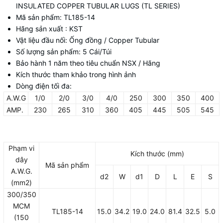
INSULATED COPPER TUBULAR LUGS (TL SERIES)
Mã sản phẩm: TL185-14
Hãng sản xuất : KST
Vật liệu đầu nối: Ống đồng / Copper Tubular
Số lượng sản phẩm: 5 Cái/Túi
Bảo hành 1 năm theo tiêu chuẩn NSX / Hãng
Kích thước tham khảo trong hình ảnh
Dòng điện tối đa:
A.W.G
1/0
2/0
3/0
4/0
250
300
350
400
AMP.
230
265
310
360
405
445
505
545
Phạm vi
Kích thước (mm)
dây
Mã sản phẩm
A.W.G.
d2
W
d1
D
L
E
S
(mm2)
300/350
MCM
TL185-14
15.0
34.2
19.0
24.0
81.4
32.5
5.0
(150