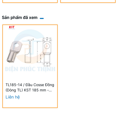
Sản phẩm đã xem
TL185-14 / Đầu Cosse Đồng
(Dòng TL) KST 185 mm -
NON-INSULATED COPPER
Liên hệ
TUBULAR LUGS (TL
SERIES)