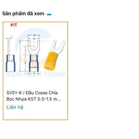
Sản phẩm đã xem
SVS1-6 / Đầu Cosse Chỉa
Bọc Nhựa KST 0.5-1.5 mm2
(100 Cái/Bịch) - VINYL-
Liên hệ
INSULATED SPADE
TERMINALS