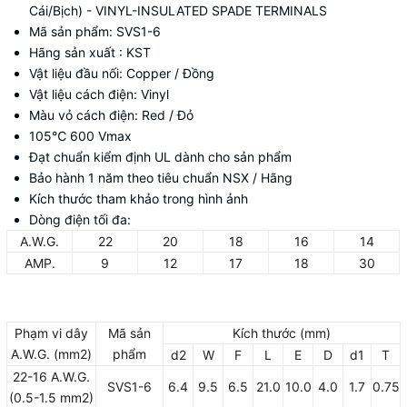
Cái/Bịch) - VINYL-INSULATED SPADE TERMINALS
Mã sản phẩm: SVS1-6
Hãng sản xuất : KST
Vật liệu đầu nối: Copper / Đồng
Vật liệu cách điện: Vinyl
Màu vỏ cách điện: Red / Đỏ
105
℃ 600 Vmax
Đạt chuẩn kiểm định UL dành cho sản phẩm
Bảo hành 1 năm theo tiêu chuẩn NSX / Hãng
Kích thước tham khảo trong hình ảnh
Dòng điện tối đa:
A.W.G.
22
20
18
16
14
AMP.
9
12
17
18
30
Phạm vi dây
Mã sản
Kích thước (mm)
A.W.G. (mm2)
phẩm
d2
W
F
L
E
D
d1
T
22-16 A.W.G.
SVS1-6
6.4
9.5
6.5
21.0
10.0
4.0
1.7
0.75
(0.5-1.5 mm2)