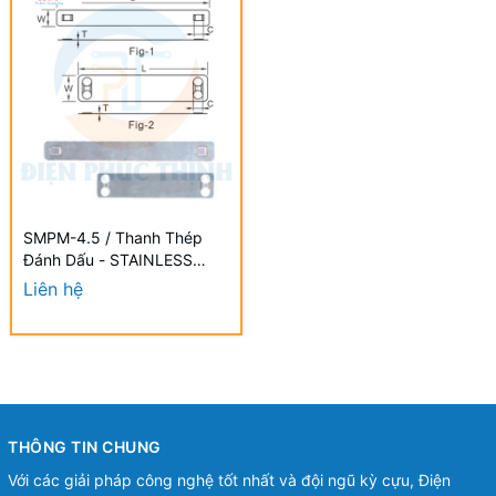
SMPM-4.5 / Thanh Thép
Đánh Dấu - STAINLESS
STEEL MARKER PLATE
Liên hệ
THÔNG TIN CHUNG
Với các giải pháp công nghệ tốt nhất và đội ngũ kỳ cựu, Điện