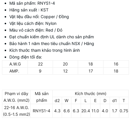
Mã sản phẩm: RNYS1-4
Hãng sản xuất : KST
Vật liệu đầu nối: Copper / Đồng
Vật liệu cách điện: Nylon
Màu vỏ cách điện: Red / Đỏ
Đạt chuẩn kiểm định UL dành cho sản phẩm
Bảo hành 1 năm theo tiêu chuẩn NSX / Hãng
Kích thước tham khảo trong hình ảnh
Dòng điện tối đa:
A.W.G
22
20
18
16
AMP.
9
12
17
18
Phạm vi dây
Mã sản
Kích thước (mm)
A.W.G. (mm2)
phẩm
d2
W
F
L
E
D
d1
T
22-16 A.W.G.
RNYS1-4
4.3
6.6
6.3
20.4
11.0
4.0
1.7
0.75
(0.5-1.5 mm2)