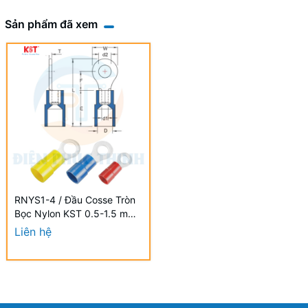
Sản phẩm đã xem
RNYS1-4 / Đầu Cosse Tròn
Bọc Nylon KST 0.5-1.5 mm2
- NYLON-INSULATED RING
Liên hệ
TERMINALS