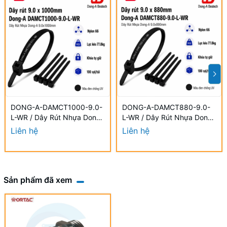
DONG-A-DAMCT1000-9.0-
DONG-A-DAMCT880-9.0-
L-WR / Dây Rút Nhựa Dong-
L-WR / Dây Rút Nhựa Dong-
A 9.0×1000mm Chống UV
A 9.0×880mm Chống UV
Liên hệ
Liên hệ
Sản phẩm đã xem