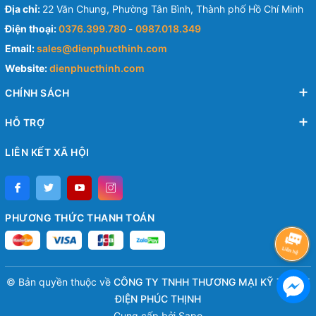
Địa chỉ:
22 Văn Chung, Phường Tân Bình, Thành phố Hồ Chí Minh
Điện thoại:
0376.399.780
-
0987.018.349
Email:
sales@dienphucthinh.com
Website:
dienphucthinh.com
CHÍNH SÁCH
HỖ TRỢ
LIÊN KẾT XÃ HỘI
PHƯƠNG THỨC THANH TOÁN
© Bản quyền thuộc về
CÔNG TY TNHH THƯƠNG MẠI KỸ THUẬT
ĐIỆN PHÚC THỊNH
Cung cấp bởi
Sapo