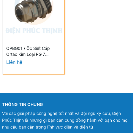
OPBG01 / Ốc Siết Cáp
Ortac Kim Loại PG 7
Halogen Free Đạt Chuẩn
Liên hệ
VDE / EU
THÔNG TIN CHUNG
Với các giải pháp công nghệ tốt nhất và đội ngũ kỳ cựu, Điện
Phúc Thịnh là những gì bạn cần cùng đồng hành với bạn cho mọi
nhu cầu bạn cần trong lĩnh vực điện và điện tử