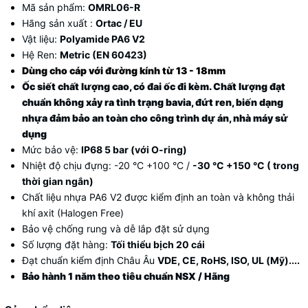
Mã sản phẩm:
OMRL06-R
Hãng sản xuất :
Ortac / EU
Vật liệu:
Polyamide PA6 V2
Hệ Ren:
Metric (EN 60423)
Dùng cho cáp với đường kính từ 13 - 18mm
Ốc siết chất lượng cao, có đai ốc đi kèm. Chất lượng đạt
chuẩn không xảy ra tình trạng bavia, đứt ren, biến dạng
nhựa đảm bảo an toàn cho công trình dự án, nhà máy sử
dụng
Mức bảo vệ:
IP68 5 bar (với O-ring)
Nhiệt độ chịu đựng:
-20 °C +100 °C /
-30 °C +150 °C ( trong
thời gian ngắn)
Chất liệu nhựa PA6 V2 được kiểm định an toàn và không thải
khí axit (Halogen Free)
Bảo vệ chống rung và dễ lắp đặt sử dụng
Số lượng đặt hàng:
Tối thiểu bịch 20 cái
Đạt chuẩn
kiểm định Châu Âu
VDE, CE, RoHS, ISO, UL (Mỹ)....
Bảo hành 1 năm theo tiêu chuẩn NSX / Hãng