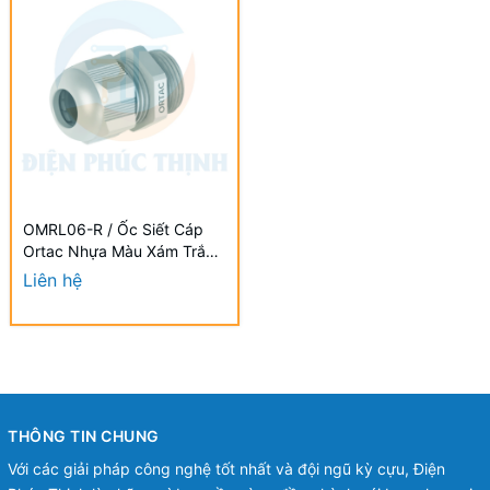
OMRL06-R / Ốc Siết Cáp
Ortac Nhựa Màu Xám Trắng
M25x1.5 Halogen Free Đạt
Liên hệ
Chuẩn VDE / EU
THÔNG TIN CHUNG
Với các giải pháp công nghệ tốt nhất và đội ngũ kỳ cựu, Điện