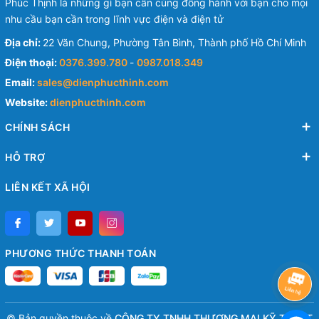
Phúc Thịnh là những gì bạn cần cùng đồng hành với bạn cho mọi
nhu cầu bạn cần trong lĩnh vực điện và điện tử
Địa chỉ:
22 Văn Chung, Phường Tân Bình, Thành phố Hồ Chí Minh
Điện thoại:
0376.399.780
-
0987.018.349
Email:
sales@dienphucthinh.com
Website:
dienphucthinh.com
CHÍNH SÁCH
HỖ TRỢ
LIÊN KẾT XÃ HỘI
PHƯƠNG THỨC THANH TOÁN
© Bản quyền thuộc về
CÔNG TY TNHH THƯƠNG MẠI KỸ THUẬT