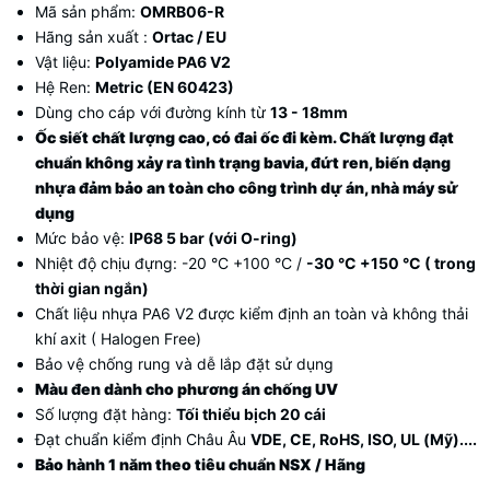
Mã sản phẩm:
OMRB06-R
Hãng sản xuất :
Ortac / EU
Vật liệu:
Polyamide PA6 V2
Hệ Ren:
Metric (EN 60423)
Dùng cho cáp với đường kính từ
13 - 18mm
Ốc siết chất lượng cao, có đai ốc đi kèm. Chất lượng đạt
chuẩn không xảy ra tình trạng bavia, đứt ren, biến dạng
nhựa đảm bảo an toàn cho công trình dự án, nhà máy sử
dụng
Mức bảo vệ:
IP68 5 bar (với O-ring)
Nhiệt độ chịu đựng:
-20 °C +100 °C /
-30 °C +150 °C ( trong
thời gian ngắn)
Chất liệu nhựa PA6 V2 được kiểm định an toàn và không thải
khí axit ( Halogen Free)
Bảo vệ chống rung và dễ lắp đặt sử dụng
Màu đen dành cho phương án chống UV
Số lượng đặt hàng:
Tối thiểu bịch 20 cái
Đạt chuẩn
kiểm định Châu Âu
VDE, CE, RoHS, ISO, UL (Mỹ)....
Bảo hành 1 năm theo tiêu chuẩn NSX / Hãng