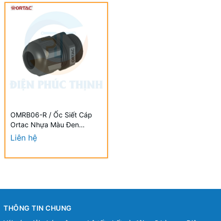
OMRB06-R / Ốc Siết Cáp
Ortac Nhựa Màu Đen
M25x1.5 Halogen Free Đạt
Liên hệ
Chuẩn VDE / EU
THÔNG TIN CHUNG