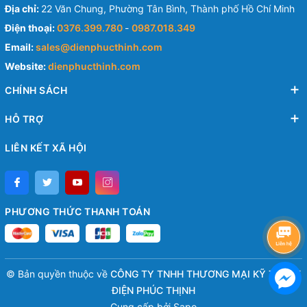
Địa chỉ:
22 Văn Chung, Phường Tân Bình, Thành phố Hồ Chí Minh
Điện thoại:
0376.399.780
-
0987.018.349
Email:
sales@dienphucthinh.com
Website:
dienphucthinh.com
CHÍNH SÁCH
HỖ TRỢ
LIÊN KẾT XÃ HỘI
PHƯƠNG THỨC THANH TOÁN
© Bản quyền thuộc về
CÔNG TY TNHH THƯƠNG MẠI KỸ THUẬT
ĐIỆN PHÚC THỊNH
Cung cấp bởi
Sapo