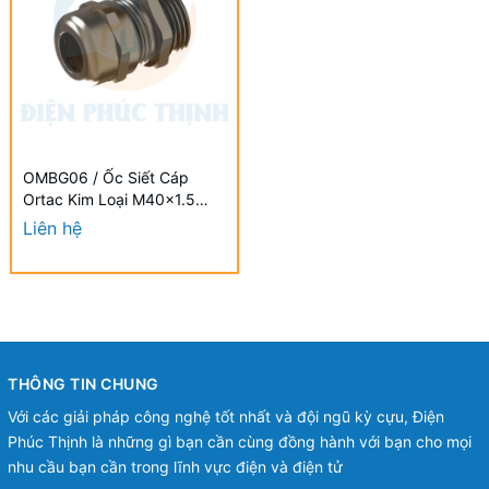
OMBG06 / Ốc Siết Cáp
Ortac Kim Loại M40x1.5
Halogen Free Đạt Chuẩn
Liên hệ
VDE / EU
THÔNG TIN CHUNG
Với các giải pháp công nghệ tốt nhất và đội ngũ kỳ cựu, Điện
Phúc Thịnh là những gì bạn cần cùng đồng hành với bạn cho mọi
nhu cầu bạn cần trong lĩnh vực điện và điện tử