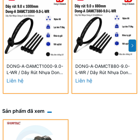
DONG-A-DAMCT1000-9.0-
DONG-A-DAMCT880-9.0-
L-WR / Dây Rút Nhựa Dong-
L-WR / Dây Rút Nhựa Dong-
A 9.0×1000mm Chống UV
A 9.0×880mm Chống UV
Liên hệ
Liên hệ
Sản phẩm đã xem