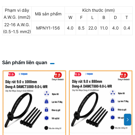
Phạm vi dây
Kích thước (mm)
Mã sản phẩm
A.W.G. (mm2)
W
F
L
B
D
T
22-16 A.W.G.
MPNY1-156
4.0
8.5
22.0
11.0
4.0
0.4
(0.5-1.5 mm2)
Sản phẩm liên quan