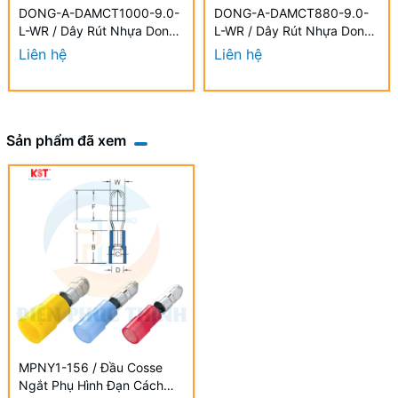
DONG-A-DAMCT1000-9.0-
DONG-A-DAMCT880-9.0-
L-WR / Dây Rút Nhựa Dong-
L-WR / Dây Rút Nhựa Dong-
A 9.0×1000mm Chống UV
A 9.0×880mm Chống UV
Liên hệ
Liên hệ
Sản phẩm đã xem
MPNY1-156 / Đầu Cosse
Ngắt Phụ Hình Đạn Cách