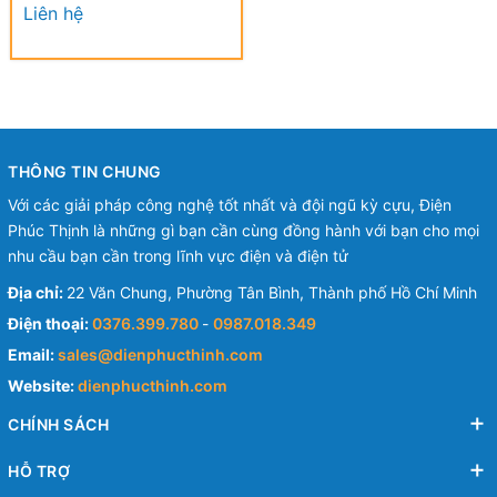
Điện Nylon (Đực) KST 0.5-
Liên hệ
1.5 mm - NYLON-FULLY
INSULATED BULLET
DISCONNECTORS
THÔNG TIN CHUNG
Với các giải pháp công nghệ tốt nhất và đội ngũ kỳ cựu, Điện
Phúc Thịnh là những gì bạn cần cùng đồng hành với bạn cho mọi
nhu cầu bạn cần trong lĩnh vực điện và điện tử
Địa chỉ:
22 Văn Chung, Phường Tân Bình, Thành phố Hồ Chí Minh
Điện thoại:
0376.399.780
-
0987.018.349
Email:
sales@dienphucthinh.com
Website:
dienphucthinh.com
CHÍNH SÁCH
HỖ TRỢ