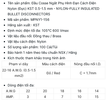
Tên sản phẩm: Đầu Cosse Ngắt Phụ Hình Đạn Cách Điện
Nylon (Đực) KST 0.5-1.5 mm - NYLON-FULLY INSULATED
BULLET DISCONNECTORS
Mã sản phẩm: MPNY1-156
Hãng sản xuất : KST
Định mức điện tối đa: 105
℃
600 Vmax
Vật liệu đầu nối: Đồng thau / Brass
Vật liệu cách điện: Nylon
Số lượng sản phẩm: 100 Cái/Túi
Bảo hành 1 năm theo tiêu chuẩn NSX / Hãng
Kích thước tham khảo trong hình ảnh
Phạm vi dây
Màu cách điện
Nòng đầu nối I.D.
22-16 A.W.G. (0.5-1.5
Đỏ / Red
C = 1.7mm
mm2)
Dòng điện tối đa:
A.W.G
22
20
18
16
14
AMP.
3
4
7
10
15